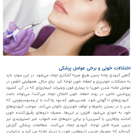
اختلالات خونی و برخی عوامل پزشکی
گاهی کبودی چانه بدون هیچ ضربه آشکاری ایجاد می‌شود. در این موارد باید
به مشکلات خونریزی و انعقاد خون توجه کرد. برای مثال، هموفیلی (نقص در
عوامل لخته ‌شدن خون) یا بیماری فون ‌ویلبراند (بیماری‌ای که در آن، کمبود
پروتئینی خاص، در روند انعقاد خون اختلال ایجاد می‌کند)، می‌تواند باعث
کبودی‌های ناگهانی شود. همین‌طور کمبود پلاکت یا ترومبوسیتوپنی، که
بدن را در بستن زخم‌ها و توقف خونریزی ناتوان می‌کند، موجب کبودی‌های
خود به ‌خودی می‌شود. افزون بر این‌ها، مصرف داروهای رقیق‌کننده خون
(مانند وارفارین یا آسپرین) و برخی داروهای ضد التهاب غیر استروییدی نیز
بدون ضربه قابل توجه، کبودی ایجاد می‌کنند. مطالعات پزشکی گزارش
کرده‌اند که مصرف چنین داروهایی خون را دیرتر لخته می‌کند و بنابراین،