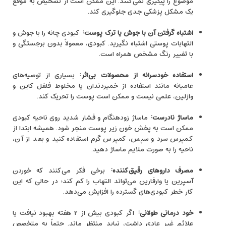
موضوع را پیگیری نمی‌کنند. این ممکن است از تشخیص به موقع
یک مشکل پزشکی جدی جلوگیری کند.
اشتباه گرفتن آن با جوش یا ترک پوست
:
کبودی چانه را با جوش و
التهابات پوستی اشتباه نگیرید. کبودی، معمولاً بدون برجستگی و
با تغییر رنگ مشخص همراه است.
استفاده خودسرانه از محصولات بی‌اثر
: بسیاری از توصیه‌های
عامیانه مانند استفاده از خمیردندان یا مخلوط فلفل کاین و
وازلین، علمی نیست و ممکن است پوست را تحریک کند.
ماساژ نادرست
:
ماساژ زودهنگام و فشار شدید روی ناحیه کبودی
ممکن است به پخش خون زیر پوست منجر شود. همیشه ابتدا از
کمپرس سرد و سپس، کمپرس گرم استفاده کنید و بعد از آن،
ناحیه را به صورت ملایم ماساژ دهید.
مصرف داروهای رقیق‌کننده
:
برخی فکر می‌کنند که خوردن
آسپرین یا وارفارین می‌تواند التهاب را کم کند؛ در حالی که این
کار خطر کبودی‌های گسترده را افزایش می‌دهد.
خود درمانی طولانی
:
اگر کبودی بیش از ۲ هفته بهبود نیافت یا
علائم غیر عادی داشت، نباید منتظر ماند. حتماً به متخصص