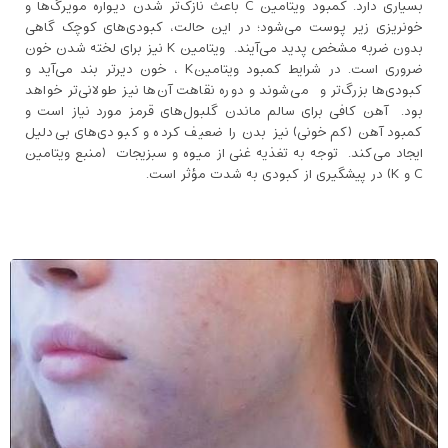
بسیاری دارد. کمبود ویتامین C باعث نازک‌تر شدن دیواره مویرگ‌ها و
خونریزی زیر پوست می‌شود؛ در این حالت، کبودی‌های کوچک گاهی
بدون ضربه مشخص پدید می‌آیند. ویتامین K نیز برای لخته شدن خون
ضروری است. در شرایط کمبود ویتامینK ، خون دیرتر بند می‌آید و
کبودی‌ها بزرگ‌تر و می‌شوند و دوره نقاهت آن‌ها نیز طولانی‌تر خواهد
بود. آهن کافی برای سالم ماندن گلبول‌های قرمز مورد نیاز است و
کمبود آهن (کم‌خونی) نیز بدن را ضعیف کرده و کبودی‌های بی‌دلیل
ایجاد می‌کند. توجه به تغذیه غنی از میوه و سبزیجات (منبع ویتامین
C و K) در پیشگیری از کبودی به شدت مؤثر است.