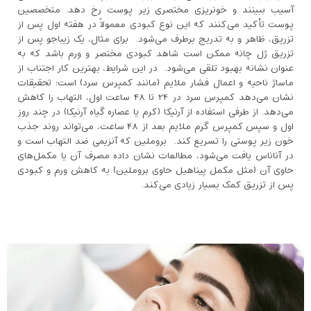
آسیب ببینند و خونریزی مختصری زیر پوست رخ دهد. متخصصین
پوست تأکید می‌کنند که این نوع کبودی معمولاً در هفته اول پس از
تزریق، ظاهر و به‌ تدریج برطرف می‌شود. برای مثال، یک زیباجو پس از
تزریق ژل چانه ممکن است شاهد کبودی مختصر و ورم باشد که به
عنوان نشانه بهبود تلقی می‌شود. در این شرایط، بهترین کار اجتناب از
ماساژ ناحیه و اعمال فشار ملایم (مانند کمپرس سرد) است؛ تحقیقات
نشان می‌دهد کمپرس سرد در ۲۴ تا ۴۸ ساعت اول، التهاب را کاهش
می‌دهد. از طرفی استفاده از آرنیکا (کرم یا عصاره گیاه آرنیکا) در چند روز
اول و سپس کمپرس گرم ملایم بعد از ۴۸ ساعت، می‌تواند روند جذب
خون زیر پوستی را تسریع کند. بروملین که آنزیمی ضد التهاب است و
در آناناس یافت می‌شود، مطالعات نشان داده مصرف آن یا مکمل‌های
حاوی آن (مثل مکمل پیناهیل حاوی بروملین) به کاهش ورم و کبودی
پس از تزریق کمک بسیار زیادی می‌کند.