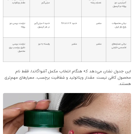
آمیتیس، دوز
عصاره ریشه
میلی‌گرم
مقدار ویتانولید
روزانه دو کپسول
برخی محصولات
متغیر
حدود ۲.۴ تا ۲.۵٪
حدود ۱۱ میلی‌گرم
نیازمند بررسی دوز
رایج بازار ایران
در هر کپسول
روزانه
برخی عصاره‌های
متغیر
متغیر
وابسته به دوز
نیازمند بررسی
تخصصی خارجی
دقیق برچسب روی
محصول
این جدول نشان می‌دهد که هنگام انتخاب مکمل آشواگاندا، فقط نام
محصول کافی نیست. مقدار ویتانولید و شفافیت برچسب، معیارهای مهم‌تری
هستند.