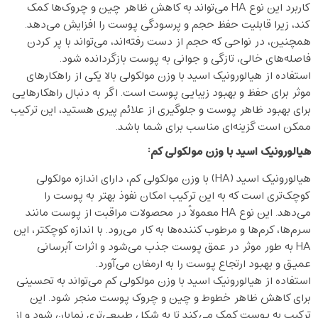
کاربرد این نوع HA می‌تواند به کاهش ظاهر چین و چروک‌ها کمک
کند، زیرا قابلیت حفظ حجم و پرسودگی پوست را افزایش می‌دهد.
همچنین، در نواحی که حجم از دست رفته‌اند، می‌تواند با پر کردن
فاصله‌های خالی، تازگی و جوانی به پوست بازگردانده شود.
استفاده از هیالورونیک اسید با وزن مولکولی بالا یکی از راهکارهای
موثر برای حفظ و بهبود زیبایی پوست است. اگر به دنبال راهکارهایی
برای بهبود ظاهر پوست و جلوگیری از علائم پیری هستید، این ترکیب
ممکن است گزینه‌ای مناسب برای شما باشد.
هیالورونیک اسید با وزن مولکولی کم
:
هیالورونیک اسید (HA) با وزن مولکولی کم، دارای اندازه مولکولی
کوچک‌تری است که به این ترکیب امکان نفوذ بهتر به پوست را
می‌دهد. این نوع HA معمولاً در محصولات مراقبت از پوست مانند
سرم‌ها، کرم‌ها و مرطوب کننده‌ها به کار می‌رود. با اندازه کوچکتر، این
HA به طور موثر در عمق پوست جذب می‌شود و اثرات آبرسانی
عمیق و بهبود ارتجاع پوست را به ارمغان می‌آورد.
استفاده از هیالورونیک اسید با وزن مولکولی کم می‌تواند به تحسینی
برای کاهش ظاهر خطوط و چین و چروک پوست منجر شود. این
ترکیب به پوست کمک می‌کند تا به شکل طبیعی‌تری نمایان شود و از