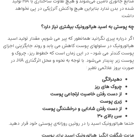
منابع جانوری تامین می‌شوند و هیچ تفاوت ساختاری با HA تولید
شده در بدن ندارد بنابراین هیچ واکنش آلرژیکی در پی نخواهد
داشت.
چه پوستی به اسید هیالورونیک بیشتری نیاز دارد؟
اگر درباره پیری نگرانید:همانطور که پیر می شویم، مقدار تولید اسید
هیالورونیک در سلولهای پوست کاهش می یابد و روند جایگزینی اجزای
پوست کندتر می شود- در این زمان است که خطوط ریز، چروک و
پوست زبر پدیدار می‌شود. با توجه به نحوه و محل اثرگذاری HA، در
صورت بروز علائمی نظیر:
دهیدراتگی
چروک های ریز
از دست رفتن خاصیت ارتجاعی پوست
زبری پوست
از دست رفتن شادابی و درخشندگی پوست
سن بالای
۳۰
حتما هیالورونیک اسید را در روتین روزانه‌ی پوستی خود قرار دهید.
مزیت شگفت انگیز هیالورونیک اسید برای پوست