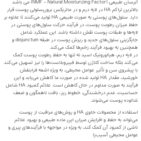
آبرسان طبیعی (NMF – Natural Moisturizing Factor) می باشد.
بالاترین تراکم HA در لایه درم و در ماتریکس برون‌سلولی پوست قرار
دارد. سلول‌های پوستی به صورت طبیعی HA تولید می‌کنند تا علاوه بر
حفظ میزان رطوبت پوست، در فرآیند حرکت سلول‌های پوستی در
لایه‌ها و طبقات پوست نقش داشته باشد. این عملکرد شامل
جایگزینی سلول‌های جدید و ریزش پوست در طبقه disjunctum و
همچنین به بهبود فرآیند زخم‌ها کمک می‌کند.
در لایه درم، هیالورونیک اسید نه تنها به حفظ رطوبت پوست کمک
می‌کند بلکه ساخت کلاژن توسط فیبروبلاست‌ها را نیز تسهیل می‌کند.
با پیشروی سن و تأثیر عوامل محیطی، به ویژه اشعه فرابنفش
خورشید، مقدار HA تولید شده در صورت ما کاهش می‌یابد و این
فرآیند به صورت مداوم در حال کاهش است. علائم کمبود HA شامل
حساسیت، عدم درخشندگی، خطوط ریز، بافت ناهمگون و ضعف
شالوده پوست می‌شوند.
استفاده از محصولات حاوی HA و روش‌های مراقبت از پوست
می‌تواند به حفظ و افزایش میزان این ماده طبیعی و بهبود علائم
ناشی از کمبود آن کمک کند، به ویژه در مواجهه با فرآیند‌های پیری و
عوامل محیطی آسیب‌زا.