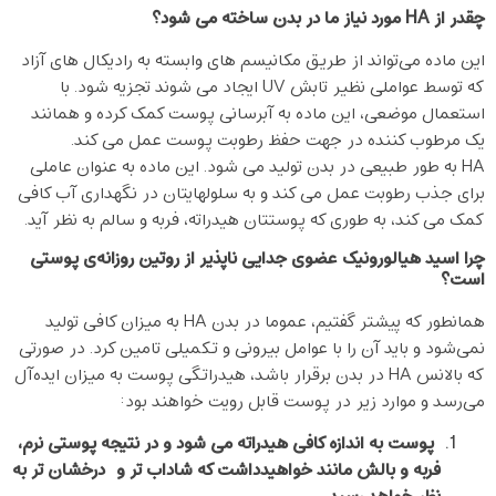
چقدر از
HA مورد نیاز ما در بدن ساخته می شود؟
این ماده می‌تواند از طریق مکانیسم های وابسته به رادیکال های آزاد
که توسط عواملی نظیر تابش UV ایجاد می شوند تجزیه شود. با
استعمال موضعی، این ماده به آبرسانی پوست کمک کرده و همانند
یک مرطوب کننده در جهت حفظ رطوبت پوست عمل می کند.
HA به طور طبیعی در بدن تولید می شود. این ماده به عنوان عاملی
برای جذب رطوبت عمل می کند و به سلولهایتان در نگهداری آب کافی
کمک می کند، به طوری که پوستتان هیدراته، فربه و سالم به نظر آید.
چرا اسید هیالورونیک عضوی جدایی ناپذیر از روتین روزانه‌ی پوستی
است؟
همانطور که پیشتر گفتیم، عموما در بدن HA به میزان کافی تولید
نمی‌شود و باید آن را با عوامل بیرونی و تکمیلی تامین کرد. در صورتی
که بالانس HA در بدن برقرار باشد، هیدراتگی پوست به میزان ایده‌آل
می‌رسد و موارد زیر در پوست قابل رویت خواهند بود:
پوست به اندازه کافی هیدراته می شود و در نتیجه پوستی نرم،
فربه و بالش مانند خواهیدداشت که شاداب تر و درخشان تر به