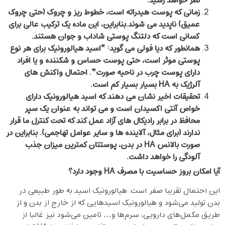
نظر خواهد رسید.
زمانی که پوست هیدراته است، خطوط ریز و چروک (حتی چروک
عمیق) ناپدید می شوند.بنابراین، این ماده یک ترکیب عالی برای
کسانی است که دلتنگ پوستی شاداب و جوان هستند
.
همانطور که دیا فولی می گوید: “اسید هیالورونیک برای هر نوع
پوستی موثر است، حتی پوست حساس و شکننده و یا افراد
دارای پوست چرب در ناحیه صورت”. احتمال واکنش های
آلرژیک به
HA بسیار بسیار کم است.
تحقیقات اخیر نشان می دهند که اسید هیالورونیک دارای
خواص آنتی اکسیدان است و می ‌تواند به عنوان یک سپر
محافظ در برابر رادیکال های آزاد عمل کند که تحت کنترل ما قرار
ندارند (برای مثال، آلاینده ها و سایر عوامل تهاجمی). بنابراین در
صورت بالانس
HA در بدن، پوستتان کمترین میزان جذب
آلودگی را خواهد داشت.
آیا امکان بروز حساسیت با مصرف
HA وجود دارد؟
این احتمال تقریبا صفر است. هیالورونیک اسید به طور طبیعی در
بدن تولید می‌شود و هیالورونیک اسیدهایی که از خارج از بدن و از
طریق مکمل‌های دارویی، سرم‌ها و… تامین می‌شود نیز غالبا از