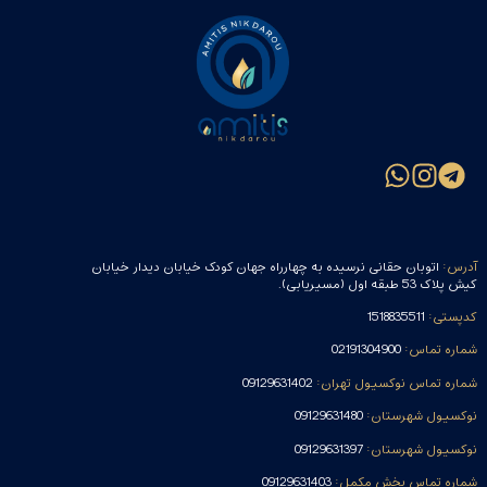
آدرس:
اتوبان حقانی نرسیده به چهارراه جهان کودک خیابان دیدار خیابان
کیش پلاک 53 طبقه اول (مسیریابی).
کدپستی:
1518835511
شماره تماس:
02191304900
شماره تماس نوکسیول تهران:
09129631402
نوکسیول شهرستان:
09129631480
نوکسیول شهرستان:
09129631397
شماره تماس بخش مکمل:
09129631403