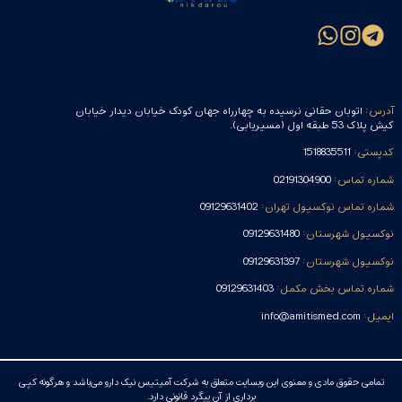
آدرس:
اتوبان حقانی نرسیده به چهارراه جهان کودک خیابان دیدار خیابان
کیش پلاک 53 طبقه اول (مسیریابی).
کدپستی:
1518835511
شماره تماس:
02191304900
شماره تماس نوکسیول تهران:
09129631402
نوکسیول شهرستان:
09129631480
نوکسیول شهرستان:
09129631397
شماره تماس بخش مکمل:
09129631403
ایمیل:
info@amitismed.com
تمامی حقوق مادی و معنوی این وبسایت متعلق به شرکت آمیتیس نیک دارو می‌باشد و هرگونه کپی
برداری از آن پیگرد قانونی دارد.