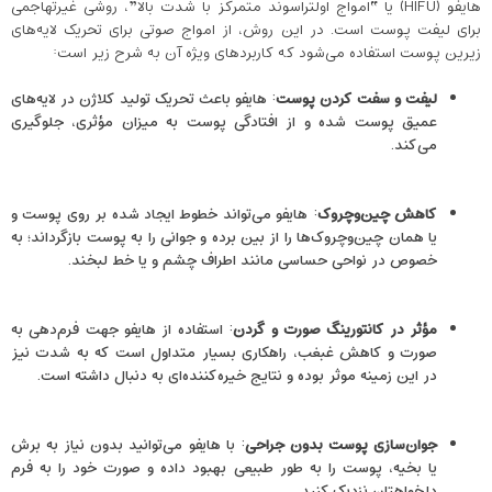
هایفو (HIFU) یا “امواج اولتراسوند متمرکز با شدت بالا”، روشی غیرتهاجمی
برای لیفت پوست است. در این روش، از امواج صوتی برای تحریک لایه‌های
زیرین پوست استفاده می‌شود که کاربردهای ویژه آن به شرح زیر است:
لیفت و سفت کردن پوست
: هایفو باعث تحریک تولید کلاژن در لایه‌های
عمیق پوست شده و از افتادگی پوست به میزان مؤثری، جلوگیری
می‌کند.
کاهش چین‌وچروک
: هایفو می‌تواند خطوط ایجاد شده بر روی پوست و
یا همان چین‌وچروک‌ها را از بین برده و جوانی را به پوست بازگرداند؛ به
خصوص در نواحی حساسی مانند اطراف چشم و یا خط لبخند.
مؤثر در کانتورینگ صورت و گردن
: استفاده از هایفو جهت فرم‌دهی به
صورت و کاهش غبغب، راهکاری بسیار متداول است که به شدت نیز
در این زمینه موثر بوده و نتایج خیره‌‌کننده‌ای به دنبال داشته است.
جوان‌سازی پوست بدون جراحی
: با هایفو می‌توانید بدون نیاز به برش
یا بخیه، پوست را به طور طبیعی بهبود داده و صورت خود را به فرم
دلخواهتان نزدیک کنید.