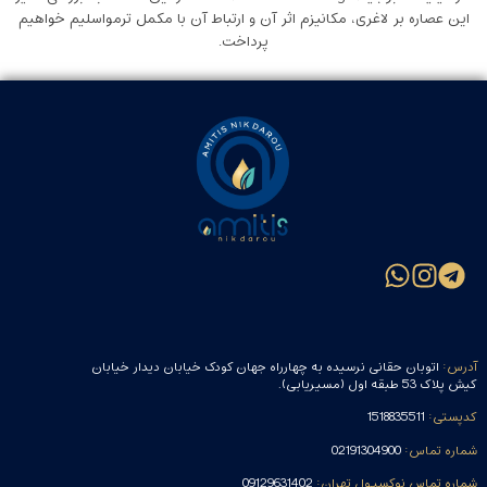
این عصاره بر لاغری، مکانیزم اثر آن و ارتباط آن با مکمل ترمواسلیم خواهیم
پرداخت.
آدرس:
اتوبان حقانی نرسیده به چهارراه جهان کودک خیابان دیدار خیابان
کیش پلاک 53 طبقه اول (مسیریابی).
کدپستی:
1518835511
شماره تماس:
02191304900
شماره تماس نوکسیول تهران:
09129631402