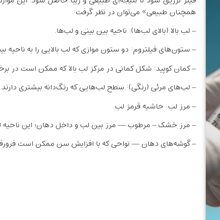
فیلر تزریق شود تا نتیجه‌ای طبیعی و زیبا حاصل شود. این موارد ر
همچنان طبیعی» می‌توان در نظر گرفت:
– لب بالا (بالای لب‌ها): ناحیه بین بینی و لب‌ها.
– ستون‌های فیلتروم: دو ستون موازی که لب بالایی را به ناحیه ب
– کمان کوپید: شکل کمانی در مرکز لب بالا که ممکن است در برخی
– لب‌های مرئی (رنگی): سطح لب‌هایی که رنگ‌دانه بیشتری دارند.
– مرز لب: حاشیه قرمز لب
– مرز خشک – مرطوب — مرز بین لب و داخل دهان؛ این ناحیه لب
– گوشه‌های دهان — نواحی که با افزایش سن ممکن است فرورفته 