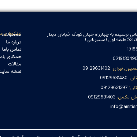
لینک‌های م
انی نرسیده به چهارراه جهان کودک خیابان دیدار
محصولات
ابی).
درباره ما
1518
تماس باما
همکاری باما
021913049
مقالات
سیول تهران:
09129631402
نقشه سایت
ان:
09129631480
ان:
09129631397
خش مکمل:
09129631403
info@amiti