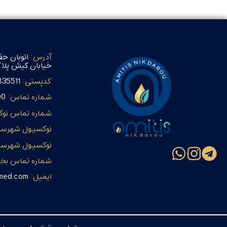
آدرس:
اتوبان حق
خیابان کیش پلاک 53 طبقه اول (مسیری
کدپستی:
835511
شماره تماس:
00
شماره تماس نوک
نوکسیول شهرست
نوکسیول شهرست
شماره تماس ب
ایمیل:
smed.com