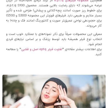
همچنین
مجموعه فیلرهای e.p.t.q
(از برند کره‌ای Epitique) در ایران
عرضه می‌شوند که دارای رضایت بالایی هستند. محصول e.p.t.q S100،
برای خطوط ریز صورت (مانند پنچه‌کلاغی و پیشانی) طراحی شده و تأثیر
بسیار ملایم و طبیعی دارد. فیلرهای قوی‌تر این مجموعه (S300 و S500)
برای حجم‌دهی نواحی عمیق‌تر صورت و کانتورینگ (مانند فک و چانه) به
کار می‌روند.
معرفی این محصولات صرفاً برای ذکر نمونه‌های با عملکرد خوب است و
انتخاب نوع فیلر همیشه باید توسط پزشک و بر اساس نیازهای فردی
انجام شود.
برای اطلاعات بیشتر مقاله‌ی “
تفاوت فیلر eptq اصل و تقلبی
” را مطالعه
کنید.