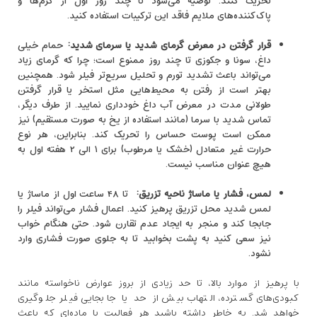
تحریک کنند. توصیه می‌شود تا چند روز اول از کرم‌ها و
پاک‌کننده‌های ملایم فاقد این ترکیبات استفاده کنید.
قرار گرفتن در معرض گرمای شدید یا سرمای شدید
:
حمام خیلی
داغ، سونا و جکوزی تا چند روز ممنوع است؛ چرا که گرمای زیاد
می‌تواند باعث تشدید تورم و تحلیل سریع‌تر فیلر شود. همچنین
بهتر است از رفتن به محیط‌هایی مثل استخر یا قرار گرفتن
طولانی ‌مدت در معرض آب داغ خودداری نمایید. از طرف دیگر،
تماس شدید با سرما (مانند استفاده از یخ به صورت مستقیم) نیز
ممکن است پوست حساس را تحریک کند. بنابراین، هر نوع
حرارت غیر متعادل (خشک یا مرطوب) برای ۱ الی ۲ هفته اول به
هیچ عنوان مناسب نیست.
لمس، فشار یا ماساژ ناحیه تزریق
:
تا ۴۸ ساعت اول از ماساژ یا
لمس شدید محل تزریق پرهیز کنید. اعمال فشار می‌تواند فیلر را
جا‌بجا کند و منجر به ایجاد عدم تقارن شود. حتی هنگام خواب
نیز سعی کنید به پشت بخوابید تا به جلوی صورت فشاری وارد
نشود.
با پرهیز از موارد بالا، تا حد زیادی از بروز عوارض ناخواسته مانند
کبودی‌های گسترده، التهاب بیش از حد یا جابجایی فیلر جلوگیری
خواهد شد. به خاطر داشته باشید هر فعالیت یا ماده‌ای که باعث