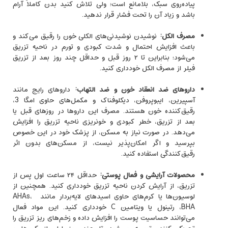
پیاده‌روی سبک، بلامانع است؛ ولی تلاش کنید بدن کاملاً آرام
باشد و زیاد آن را تحت فشار قرار ندهید.
مصرف الکل
:
نوشیدن نوشیدنی‌های الکلی خون را رقیق می‌کند و
باعث افزایش احتمال و شدت کبودی و تورم در ناحیه تزریق
می‌شود؛ بنابراین تا ۲ روز قبل و حداقل چند روز بعد از تزریق
فیلر از مصرف الکل خودداری کنید.
داروهای ضد انعقاد خون و ضد التهاب
:
داروهای رایج مانند
آسپیرین، ایبوپروفن، دیکلوفناک و مکمل‌های حاوی امگا 3،
رقیق‌کننده خون هستند. مصرف این داروها در روزهای قبل یا
بعد از تزریق، خطر کبودی و خونریزی ناحیه تزریق را افزایش
می‌دهد. در صورت نیاز به مسکن، از پزشک خود در این خصوص
بپرسید و اگر امکان‌پذیر نیست، از مسکن‌های بدون اثر
رقیق‌کنندگی استفاده کنید.
محصولات آرایشی و فعال پوستی
:
حداقل ۲۴ ساعت اول پس از
تزریق، از آرایش کردن ناحیه تزریق خودداری کنید. همچنین از
لوسیون‌ها یا کرم‌های حاوی اسیدهای لایه‌بردار مانند AHAs،
BHA، رتینول یا ویتامین C خودداری کنید. این مواد فعال
می‌توانند حساسیت پوست را افزایش داده و زخم‌های ریز تزریق را