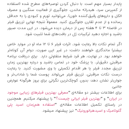
پایدار بسیار مهم است. با دنبال کردن توصیه‌های مطرح‌ شده (استفاده
از کمپرس سرد، هیدراته ماندن، جلوگیری از فعالیت سنگین و مصرف
الکل و داروهای رقیق‌کننده خون)، می‌توانید تورم و کبودی را به حداقل
رسانده و از عدم تقارن جلوگیری کنید. معمولاً نتیجه نهایی تزریق فیلر
در فاصله ۳ تا ۴ هفته پس از درمان دیده می‌شود، در این مدت صبور
باشید و اجازه دهید ترکیبات ژل در بافت‌های شما تثبیت شود.
اگر تمام نکات بالا رعایت شود، اثرات فیلر ۶ تا ۱۲ ماه (و در موارد خاص
بیشتر) ماندگاری خواهند داشت؛ در غیر این صورت، دوام آن کوتاه‌تر
خواهد بود. در نهایت، هر فرد شرایط متفاوتی دارد. برای دریافت برنامه
مراقبتی دقیق‌تر، با پزشک خود در تماس باشید و درباره بهترین زمان
تزریق مجدد فیلر یا هر اقدام تکمیلی با وی مشورت کنید. با رعایت
درست نکات مراقبتی، تزریق فیلر می‌تواند پوست شما را شاداب‌تر و
جوان‌تر نشان دهد؛ بدون کوچک‌ترین نگرانی برای بروز هرگونه عوارض
جانبی.
برای اطلاعات بیشتر دو مقاله‌ی “
معرفی بهترین فیلرهای زیبایی موجود
در ایران
” و “
بهترین فیلر ایرانی چیست؟
” را پیشنهاد میکنیم. همچنین
در راستای تکمیل اطلاعات مقاله‌ی “
استفاده هم‌زمان اسید پلی
گلوتامیک و اسیدهیالورونیک
” نیز پیشنهاد میشود.