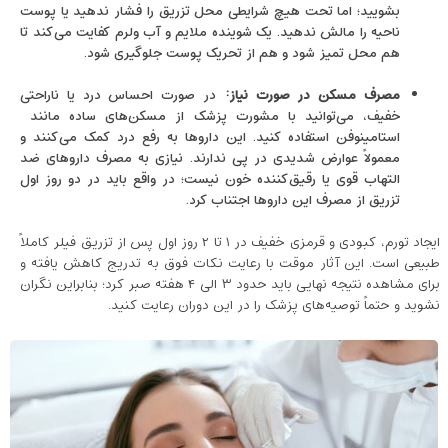
بشویید؛ اما تحت هیچ شرایطی محل تزریق را فشار ندهید یا پوست
ناحیه را مالش ندهید. یک شوینده ملایم و آب ولرم کفایت می‌کند تا
هم محل تمیز شود و هم از تحریک پوست جلوگیری شود.
مصرف مسکن در صورت نیاز
:
در صورت احساس درد یا ناراحتی
خفیف، می‌توانید با مشورت پزشک از مسکن‌های ساده مانند
استامینوفن استفاده کنید. این داروها به رفع درد کمک می‌کنند و
معمولاً عوارض شدیدی در پی ندارند. نیازی به مصرف داروهای ضد
التهاب قوی یا رقیق‌کننده خون نیست؛ در واقع باید در دو روز اول
تزریق از مصرف این داروها اجتناب کرد.
ایجاد تورم، کبودی و قرمزی خفیف در ۱ تا ۲ روز اول پس از تزریق فیلر کاملاً
طبیعی است. این آثار موقت با رعایت نکات فوق به تدریج کاهش یافته و
برای مشاهده نتیجه نهایی باید حدود ۳ الی ۴ هفته صبر کرد؛ بنابراین نگران
نشوید و حتماً توصیه‌های پزشک را در این دوران رعایت کنید.