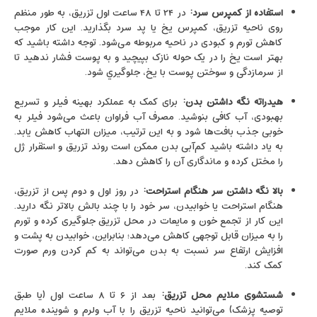
استفاده از کمپرس سرد
:
در ۲۴ تا ۴۸ ساعت اول تزریق، به طور منظم
روی ناحیه تزریق، کمپرس یخ یا پد سرد بگذارید. این کار موجب
کاهش تورم و کبودی در ناحیه مربوطه می‌شود. توجه داشته باشید که
بهتر است یخ را در یک حوله نازک بپیچید و به پوست فشار ندهید تا
از سرمازدگی و سوختن پوست با یخ، جلوگیري شود.
هیدراته نگه داشتن بدن
:
برای کمک به عملکرد بهینه فیلر و تسریع
بهبودی، آب کافی بنوشید. مصرف آب فراوان باعث می‌شود فیلر به
خوبی جذب بافت‌ها شود و به این ترتیب، میزان التهاب کاهش یابد.
به یاد داشته باشید کم‌آبی بدن ممکن است روند تزریق و استقرار ژل
را مختل کرده و ماندگاری آن را کاهش دهد.
بالا نگه داشتن سر هنگام استراحت
:
در روز اول و دوم پس از تزریق،
هنگام استراحت یا خوابیدن، سر خود را با چند بالش بالاتر نگه دارید.
این کار از تجمع خون و مایعات در محل تزریق جلوگیری کرده و تورم
را به میزان قابل توجهی کاهش می‌دهد؛ بنابراین، خوابیدن به پشت و
افزایش ارتفاع سر نسبت به بدن می‌تواند به کم کردن ورم صورت
کمک کند.
شستشوی ملایم محل تزریق
:
بعد از ۶ تا ۸ ساعت اول (یا طبق
توصیه پزشک) می‌توانید ناحیه تزریق را با آب ولرم و شوینده ملایم