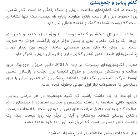
کلام پایانی و جمع‌بندی
پوست ما آینه تمام‌نمای سلامت درونی و سبک زندگی ما است. کدر شدن،
بروز خطوط ریز و از دست رفتن طراوت، پایان راه نیست؛ بلکه تنها نشانه‌ای
است که پوست شما به کمک و تغذیه عمقی نیاز دارد.
استفاده از مزوژل درخشان کننده پوست، به ویژه نسل جدید و هیبریدی
آن‌ها، یک رویکرد علمی، ایمن و بسیار مؤثر برای بازگشت جوانی به صورت
است. این روش به جای تغییر مصنوعی ساختار چهره، روی بیدار کردن
پتانسیل‌های طبیعی بدن (یعنی کلاژن‌سازی و آبرسانی درونی) تمرکز دارد.
معرفی تکنولوژی‌های پیشرفته بر پایه PDLLA، نظیر مزوژل جوولوک برای
ظرافت و درخشش مرواریدی و مزوژل لنیسنا برای لیفت و بازسازی عمیق
توسط شرکت آمیتیس نیک دارو، دغدغه پزشکان و مراجعین ایرانی را برای
دسترسی به محصولات تراز اول جهانی برطرف کرده است.
در نهایت، به یاد داشته باشید که کلید موفقیت در هر درمان زیبایی،
تحقیق کافی، مراجعه به پزشک متخصص و مجرب، استفاده از برندهای دارای
اصالت کالا و رعایت دقیق مراقبت‌های پس از درمان است. با انتخاب درست،
داشتن پوستی شفاف، درخشان و آینه‌ای دیگر یک رویا نیست؛ بلکه یک
واقعیت قابل دسترس است که می‌توانید آن را به خود هدیه دهید.
برای اطلاعات بیشتر مقالات زیر نیز پیشنهاد میشود: