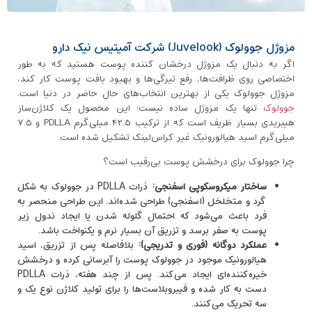
مزوژل جوولوک (Juvelook) شرکت آمیتیس نیک دارو
اگر به دنبال یک مزوژل درخشان کننده پوست هستید که به طور
اختصاصی روی ظرافت‌ها، رفع تیرگی‌ها و بهبود بافت پوست کار کند،
مزوژل جوولوک یکی از بهترین انتخاب‌های حال حاضر در دنیا است.
جوولوک
تنها یک مزوژل ساده نیست؛ این محصول یک کلاژن‌ساز
هیبریدی بسیار ظریف است که از ترکیب ۴۲.۵ میلی‌گرم PDLLA و ۷.۵
میلی‌گرم اسید هیالورونیک غیر کراس‌لینک تشکیل شده است.
چرا جوولوک برای درخشش پوست بی‌رقیب است؟
ساختار میکروسکوپی اسفنجی:
ذرات PDLLA در جوولوک به شکل
گرد و متخلخل (اسفنجی) طراحی شده‌اند. این طراحی منحصر‌ به
‌فرد باعث می‌شود که احتمال گلوله شدن یا ایجاد ندول زیر
پوست به صفر برسد و تزریق آن بسیار نرم و یکنواخت باشد.
عملکرد دوگانه (فوری و تدریجی):
بلافاصله پس از تزریق، اسید
هیالورونیک موجود در جوولوک پوست را آبرسانی کرده و درخشش
خیره‌کننده‌ای ایجاد می‌کند. پس از چند هفته، ذرات PDLLA
دست به کار شده و فیبروبلاست‌ها را برای تولید کلاژن نوع یک و
سه تحریک می‌کنند.