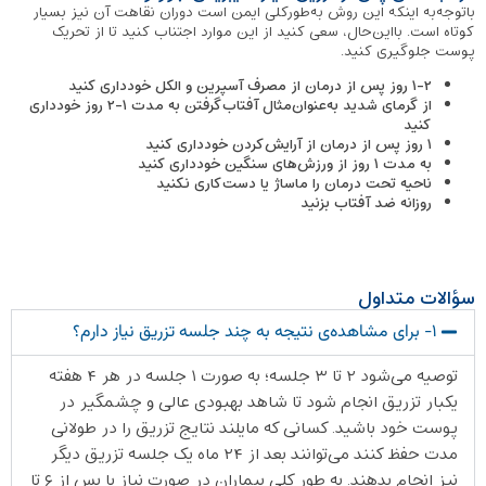
باتوجه‌به اینکه این روش به‌طورکلی ایمن است دوران نقاهت آن نیز بسیار
کوتاه است. بااین‌حال، سعی کنید از این موارد اجتناب کنید تا از تحریک
پوست جلوگیری کنید.
۱-۲ روز پس از درمان از مصرف آسپرین و الکل خودداری کنید
از گرمای شدید به‌عنوان‌مثال آفتاب‌گرفتن به مدت ۱-۲ روز خودداری
کنید
۱ روز پس از درمان از آرایش‌کردن خودداری کنید
به مدت ۱ روز از ورزش‌های سنگین خودداری کنید
ناحیه تحت درمان را ماساژ یا دست‌کاری نکنید
روزانه ضد آفتاب بزنید
سؤالات متداول
1- برای مشاهده‌ی نتیجه به چند جلسه تزریق نیاز دارم؟
توصیه می‌شود ۲ تا ۳ جلسه؛ به صورت ۱ جلسه در هر ۴ هفته
یکبار تزریق انجام شود تا شاهد بهبودی عالی و چشمگیر در
پوست خود باشید. کسانی که مایلند نتایج تزریق را در طولانی
مدت حفظ کنند می‌توانند بعد از ۲۴ ماه یک جلسه تزریق دیگر
نیز انجام بدهند. به طور کلی بیماران در صورت نیاز یا پس از ۶ تا