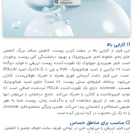
1) کارایی بالا
این فیلر از کارایی بالا در سفت کردن پوست، کاهش منافذ بزرگ، کاهش
جای زخم، خطوط اخم، چین‌وچروک و بهبود درخشندگی کلی پوست برخوردار
است. فیلر هیبریدی جوولوک یک تقویت‌کننده پوست تزریقی با فواید دوگانه
است که ترکیبی از اسید هیالورونیک (HA) و پلی D، L-لاکتیک اسید (PDLLA)
است. این فیلر باعث آبرسانی فوری همراه با تحریک طولانی‌مدت کلاژن
می‌شود. برخلاف فیلرهای سنتی پوست که عمدتاً حاوی اسید هیالورونیک
هستند، Juvelook دارای یک تقویت‌کننده PDLLA ثبت‌شده اضافی است که
تولید فیبروبلاست و کلاژن را تحریک می‌کند. نتایج درخشان را می‌توان تنها
چند روز بعد از تزریق مشاهده کرد و باگذشت زمان، پوست شما به طور
طبیعی استحکام و کشسانی پیدا می‌کند. همین ویژگی منحصربه‌فرد Juvelook
را به یک ژل محبوب در کره تبدیل کرده است.
2) مناسب برای مناطق حساس
این فیلر تزریقی را می‌توان حتی در نواحی ظریف مانند اطراف چشم با کاهش