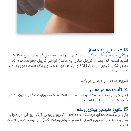
3) عدم نیاز به ماساژ
ویژگی منحصربه‌فرد دیگر آن نداشتن عوارض معمول فیلرهای پلی لاکتیک
اسید است؛ لذا بعد از تزریق نیازی به ماساژ نواحی تزریق نخواهد بود. (به
دلیل شکل کروی ذرات PDLLA و ارتباط آنها با هیالورونیک اسید بدون پیوند
کراس‌لینک)
شرایط متعدد را درمان می‌کند
4) تأییدیه‌های معتبر
ِِفیلر جوولوک تأیید شده توسط FDA ایالات متحده، وزارت غذا و داروی کره و
تأیید شده در اروپا CE است.
5) نتایج طبیعی پیش‌رونده
یکی از مشخصه‌های برجسته Juvelook تدریجی‌بودن اثرگذاری آن در طول
زمان، با هیدراتاسیون فوری تا سنتز طولانی‌مدت کلاژن و تولید فیبروبلاست
است.