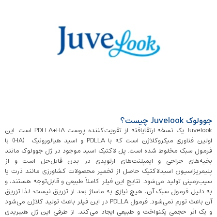
جوولوک Juvelook چیست؟
Juvelook یک نسخه ارتقایافته از تقویت‌کننده پوست PDLLA+HA است. این
اولین فناوری میکروکلاژن است که با PDLLA و اسید هیالورونیک (HA) با
فرمول سبک مخلوط شده است. پل لاکتیک اسید موجود در ژل جوولوک مانند
بخیه‌های جراحی و ایمپلنت‌های ارتوپدی در بدن قابل‌حل است و از
پلیمریزاسیون اسیدلاکتیک حاصل از تخمیر محصولات کشاورزی مانند ذرت یا
سیب‌زمینی تولید می‌شود. نتایج این فیلر کاملاً طبیعی و قابل‌توجه هستند، و
به دلیل فرمول سبک آن، هیچ نیازی به ماساژ بعد از تزریق نیست؛ لذا تزریق
آن باعث تورم نمی‌شود. فرمول PDLLA در این فیلر باعث تولید کلاژن می‌شود
و یک اثر حجمی یکنواخت و طبیعی ایجاد می‌کند. از طرفی این ژل هیبریدی