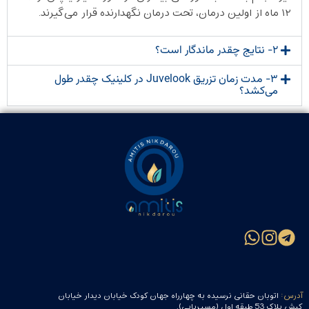
۱۲ ماه از اولین درمان، تحت درمان نگهدارنده قرار می‌گیرند.
2- نتایج چقدر ماندگار است؟
3- مدت زمان تزریق Juvelook در کلینیک چقدر طول
می‌کشد؟
آدرس:
اتوبان حقانی نرسیده به چهارراه جهان کودک خیابان دیدار خیابان
کیش پلاک 53 طبقه اول (مسیریابی).