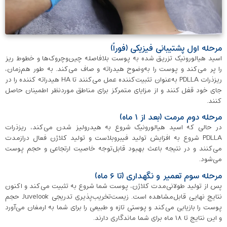
مرحله اول پشتیبانی فیزیکی (فوراً)
اسید هیالورونیک تزریق شده به پوست بلافاصله چین‌وچروک‌ها و خطوط ریز
را پر می‌کند و پوست را به‌وضوح هیدراته و صاف می‌کند. به طور هم‌زمان،
ریزذرات PDLLA به‌عنوان تثبیت‌کننده عمل می‌کنند تا HA هیدراته کننده را در
جای خود قفل کنند و از مزایای متمرکز برای مناطق موردنظر اطمینان حاصل
کنند.
مرحله دوم مرمت (بعد از ۱ ماه)
در حالی که اسید هیالورونیک شروع به هیدرولیز شدن می‌کند، ریزذرات
PDLLA شروع به افزایش تولید فیبروبلاست و تولید کلاژن فعال درازمدت
می‌کنند و در نتیجه باعث بهبود قابل‌توجه خاصیت ارتجاعی و حجم پوست
می‌شود.
مرحله سوم تعمیر و نگهداری (تا ۶ ماه)
پس از تولید طولانی‌مدت کلاژن، پوست شما شروع به تثبیت می‌کند و اکنون
نتایج نهایی قابل‌مشاهده است. زیست‌تخریب‌پذیری تدریجی Juvelook حجم
پوست را بازیابی می‌کند و پوستی تازه و طبیعی را برای شما به ارمغان می‌آورد
و این نتایج تا ۱۸ ماه برای شما ماندگاری دارند.