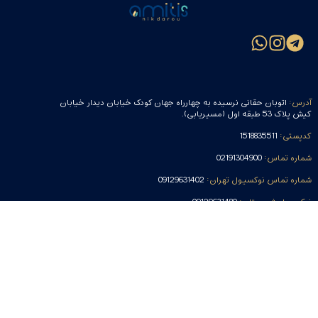
آدرس:
اتوبان حقانی نرسیده به چهارراه جهان کودک خیابان دیدار خیابان
کیش پلاک 53 طبقه اول (مسیریابی).
کدپستی:
1518835511
شماره تماس:
02191304900
شماره تماس نوکسیول تهران:
09129631402
نوکسیول شهرستان:
09129631480
نوکسیول شهرستان:
09129631397
شماره تماس بخش مکمل:
09129631403
ایمیل:
info@amitismed.com