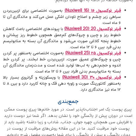
به‌صورت خلاصه در ادامه به آنها اشاره کرده‌ایم:
فیلر نوکسیول ۱۶
(Nuxiwell 16)
به‌صورت اختصاصی برای ازبین‌بردن
سیاهی زیر چشم و اصلاح ناودان اشکی عمل می‌کند و ماندگاری آن تا
۶ ماه است.
فیلر نوکسیول 20
(Nuxiwell 20)
با پیوندهای اختصاصی باعث کاهش
خطوط ریز و چین و چروک‌های کم‌عمق همچون خطوط ریز پیشانی و
خطوط پنجه کلاغی صورت می‌شود و ماندگاری آن بسته به متابولیسم
بدنی فرد بین ۶ تا ۱۲ ماه است.
فیلر نوکسیول ۲۵
(Nuxiwell 25)
به‌صورت اختصاصی به‌منظور پر کردن
چین و چروک‌های عمیق صورت، ازبین‌بردن خط لبخند، پر کردن خط
اندوه و حجم‌دهی به لب‌ها تولید شده است و مدت‌زمان ماندگاری آن
بسته به متابولیسم بدنی افراد بین ۶ تا ۱۲ ماه است.
فیلر نوکسیول ۳۰
(Nuxiwell 30)
با ویسکوزیته و گرانروی بسیار بالا
به‌منظور کانتورینگ صورت و زاویه دهی فک و چانه کاربرد دارد و بین ۸ تا
۱۲ ماه نیز ماندگاری دارد.
جمع‌بندی
پیری پوست یک امر اجتناب‌ناپذیر است. در مورد خانم‌ها پیری پوست ممکن
است در دوران پیش از یائسگی خود را نشان بدهد. اگر شما نیز دوست دارید
با افزایش سن همچنان چهره جوان، جذاب، شاداب و زیبا داشته باشید باید از
پوست خود مراقبت کنید. ما در این مقاله روش‌های مراقبت از پوست در
دوران یائسگی و پیش از یائسگی را برای شما به‌صورت مفصل شرح داده‌ایم.