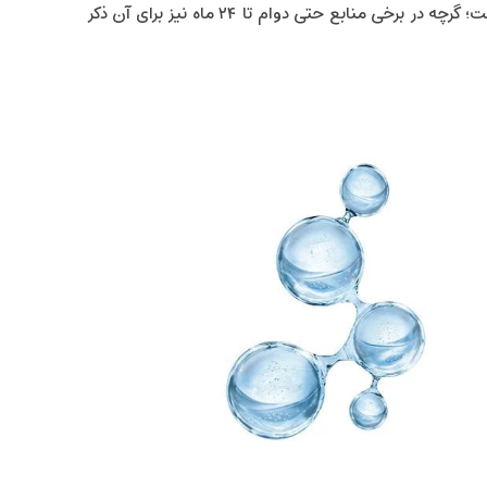
مدت زمان دوام اثر S500 حدود ۱۲ ماه برآورد شده است؛ گرچه در برخی منابع حتی دوام تا ۲۴ ماه نیز برای آن ذکر