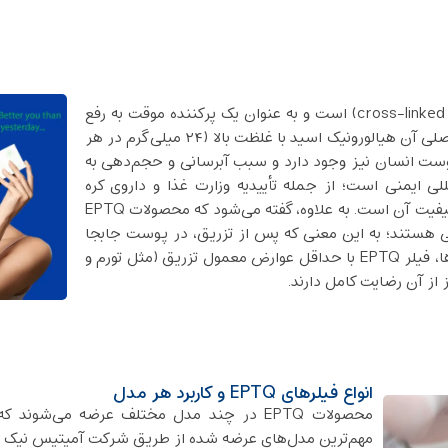
فیلر EPTQ فیلری بر پایه هیالورونیک اسید کراس لینک (cross-linked HA) است و به عنوان یک پرکننده موقت به رفع
چین ‌و چروک‌ها و بازیابی حجم پوست کمک می‌کند. ترکیب اصلی آن هیالورونیک اسید با غلظت بالا (۲۴ میلی‌گرم در هر
ست انسان نیز وجود دارد و سبب آبرسانی و حجم‌دهی به
ای تأییدیه‌های بین‌المللی ایمنی است؛ از جمله تأییدیه وزارت غذا و داروی کره
(MFDS) و گواهینامه CE در اروپا که اطمینان‌بخش ایمنی و کیفیت آن است. به ‌علاوه، گفته می‌شود که محصولات EPTQ
بسیار خوبی هستند؛ به این معنی که پس از تزریق، در پوست جابجا
نمی‌شوند و شکل خود را حفظ می‌کنند. در نتیجه‌ این ویژگی‌ها، فیلر EPTQ با حداقل عوارض معمول تزریق (مثل تورم و
از آن رضایت کامل دارند.
انواع فیلرهای EPTQ و کاربرد هر مدل
محصولات EPTQ در چند مدل مختلف عرضه می‌شو
مهم‌ترین مدل‌های عرضه ‌شده از طریق شرکت آمیتیس نیک دا