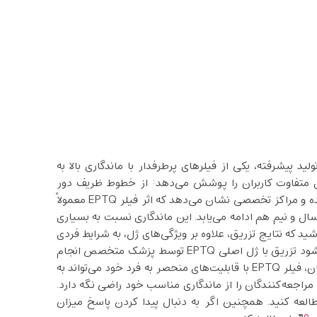
یند تولید پیشرفته، یکی از فیلرهای پرطرفدار با ماندگاری بالا به
انواع مختلف آن(S100، S300، S500) نیازهای متفاوت کاربران را پوشش می‌دهد: از خطوط ظریف دور
چشم تا اصلاح ساختار فک و گونه. اطلاعات شرکت تولیدکننده و مراکز تخصصی نشان می‌دهد که اثر فیلر EPTQ معمولاً
تا یک سال و نیم هم ادامه می‌یابد. این ماندگاری نسبت به بسیاری
ید که نتایج تزریق، علاوه بر ویژگی‌های ژل، به شرایط فردی
بیمار هم بستگی دارد. برای کسب بهترین نتیجه، توصیه می‌شود تزریق با ژل اصلی EPTQ توسط پزشک متخصص انجام
شود و مراقبت‌های پس از تزریق به خوبی رعایت گردد. در پایان، فیلر EPTQ با قابلیت‌های منحصر به ‌فرد خود می‌تواند به
راجعه‌کنندگان را از ماندگاری مناسب خود راضی نگه دارد.
طالعه کنید. همچنین اگر به دنبال پیدا کردن پاسخ میزان