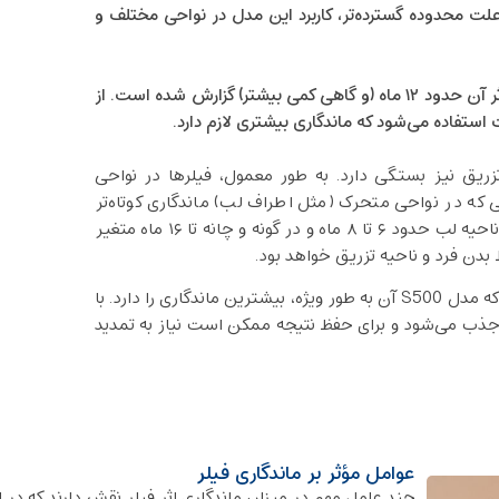
ماندگاری دارد. علت محدوده‌ گسترده‌تر، کاربرد این مدل در نواحی مختلف و
این مدل دوام بالاتری دارد و ماندگاری اثر آن حدود ۱۲ ماه (و گاهی کمی بیشتر) گزارش شده است. از
تفاده می‌شود که ماندگاری بیشتری لازم دارد.
زریق نیز بستگی دارد. به طور معمول، فیلرها در نواحی
لی که در نواحی متحرک (مثل اطراف لب) ماندگاری کوتاه‌تر
است. به عنوان مثال، برخی منابع اشاره کرده‌اند ماندگاری در ناحیه لب حدود ۶ تا ۸ ماه و در گونه و چانه تا ۱۶ ماه متغیر
بدن فرد و ناحیه تزریق خواهد بود.
در مجموع، EPTQ به عنوان یک فیلر پایدار شناخته می‌شود که مدل S500 آن به طور ویژه، بیشترین ماندگاری را دارد. با
 جذب می‌شود و برای حفظ نتیجه ممکن است نیاز به تمدید
عوامل مؤثر بر ماندگاری فیلر
چند عامل مهم در میزان ماندگاری اثر فیلر نقش دارند که در اد