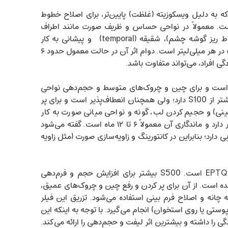
قیق‌ترین نوع EPTQ است که به دلیل ویسکوزیته (غلظت) پایین‌تر، برای اصلاح خطوط
 معمولاً در نواحی حساس و ظریف صورت مانند اطراف
چشم (جهت از بین بردن خطوط پنجه کلاغی و خطوط ریز گوشه چشم)، شقیقه (temporal) و پیشانی به کار
می‌رود. فیلر S100 دارای ۲۴ میلی‌گرم اسید هیالورونیک در هر میلی‌لیتر است. دوام اثر آن در حالت معمول حدود ۶
 است و برای چین ‌و چروک‌های متوسط و حجم‌دهی نواحی
میانی صورت مناسب‌تر است. مدل S300 غلظتی بیشتر از S100 دارد؛ ولی همچنان انعطاف‌پذیر است و برای پر
بینی) و حجیم کردن لب، گونه و نواحی میانی صورت به کار
می‌رود. ۲۴ میلی‌گرم هیالورونیک اسید در هر میلی‌لیتر دارد و ماندگاری آن معمولاً ۶ تا ۱۲ ماه است. گفته می‌شود
ارد؛ بنابراین در کانتورینگ و زاویه‌سازی صورت (مثل زاویه
این مدل قوی‌ترین و غلیظ‌ترین نوع EPTQ است. S500 بیشتر برای افزایش حجم و فرم‌دهی
است. از آن برای پر کردن و رفع چین و چروک‌های عمیق،
به چانه و اصلاح فرم بینی استفاده می‌شود. تزریق این فیلر
پوستی یا روی استخوان) انجام می‌گیرد. با توجه به اینکه این
 را داشته و بیشترین اثر لیفت و حجم‌دهی را ارائه می‌کند.