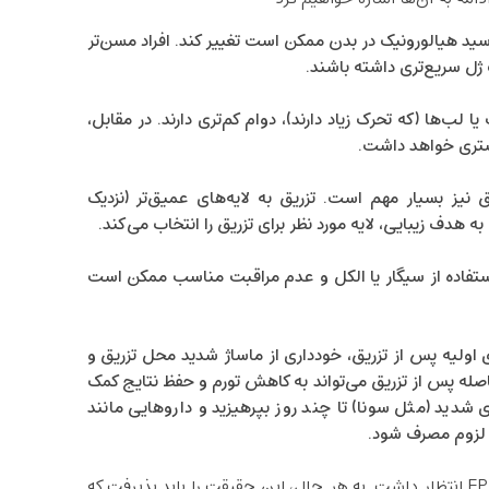
د هیالورونیک در بدن ممکن است تغییر کند. افراد مسن‌تر
ژل سریع‌تری داشته باشند.
لب‌ها (که تحرک زیاد دارند)، دوام کم‌تری دارند. در مقابل،
بیشتری خواهد داشت.
 نیز بسیار مهم است. تزریق به لایه‌های عمیق‌تر (نزدیک
ه هدف زیبایی، لایه مورد نظر برای تزریق را انتخاب می‌کند.
تفاده از سیگار یا الکل و عدم مراقبت مناسب ممکن است
اولیه پس از تزریق، خودداری از ماساژ شدید محل تزریق و
اصله پس از تزریق می‌تواند به کاهش تورم و حفظ نتایج کمک
 شدید (مثل سونا) تا چند روز بپرهیزید و داروهایی مانند
ت لزوم مصرف شود.
با رعایت این نکات، می‌توان بیشترین ماندگاری را از فیلر EPTQ انتظار داشت. به هر حال، این حقیقت را باید پذیرفت که