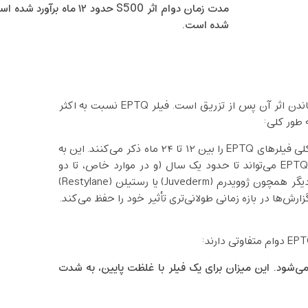
شده است.
یکی از مهم‌ترین پرسش‌ها درباره هر فیلر، مدت زمان باقی ماندن اثر آن پس از تزریق است. فیلر EPTQ نسبت به اکثر
ه طور کلی:
اغلب منابع تخصصی، ماندگاری کلی فیلرهای EPTQ را بین ۱۲ تا ۲۴ ماه ذکر می‌کنند. این به
این معنا است که اثر فرم‌دهی و حجم‌دهی ناشی از تزریق EPTQ می‌تواند تا حدود یک سال (و در موارد خاص، تا دو
سال) پایدار بماند. برای مقایسه، بسیاری از فیلرهای معروف دیگر همچون ژوویدرم (Juvederm) یا رستیلن (Restylane)
 حدود ۶ تا ۸ ماه برآورد می‌شود. این میزان برای یک فیلر با غلظت پایین، به شدت