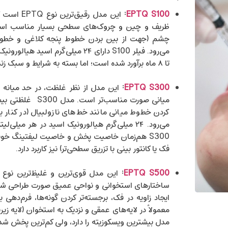
EPTQ S100
:
این مدل ر
ظریف و چین و چروک‌های سطحی بسیار مناسب است.
تا ۸ ماه برآورد شده است؛ اما بسته به شرایط و سبک زندگی افراد، می‌تواند متفاوت باشد.
EPTQ S300
:
این مدل از نظر غلظت، در حد میانه
کردن خطوط میانی مانند خط‌های نازولبیال (در کنار 
S300 هم‌زمان خاصیت پخش و خاصیت لیفتینگ خوبی د
فک یا کانتور بینی با تزریق سطحی‌تر) نیز کاربرد دارد.
:
EPTQ S500
ساختارهای استخوانی و نواحی عمیق صورت طراحی شده 
ایجاد زاویه در فک، برجسته‌تر کردن گونه‌ها، فرم‌دهی 
معمولاً در لایه‌های عمقی و نزدیک به استخوان (لایه زیر
مدل بیشترین ویسکوزیته را دارد، ولی کم‌ترین پخش شدگی