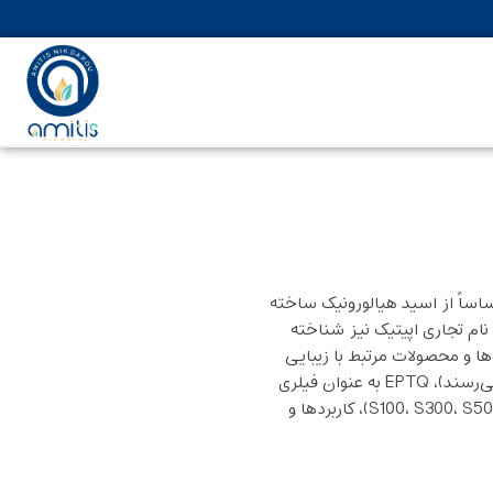
ساساً از اسید هیالورونیک ساخته
نام تجاری اپیتیک نیز شناخته
ا و محصولات مرتبط با زیبایی
فعالیت می‌کند. به دلیل کیفیت بالا و فرایند پیشرفته‌ تولید (فرآیندی ۹ مرحله‌ای که طی آن ذرات ژل به یکنواختی و پایداری مطلوب می‌رسند)، EPTQ به عنوان فیلری
خوش‌نام و مطابق با استانداردهای مدرن و روز دنیا شناخته شده است. در این مقاله به بررسی انواع فیلرهای EPTQ (مدل‌های S100، S300، S500)، کاربردها و