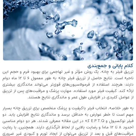
کلام پایانی و جمع‌بندی
تزریق فیلر به چانه، یک روش مؤثر و غیر ‌تهاجمی برای بهبود فرم و حجم این
ناحیه است. نتایج حاصل از تزریق فیلر چانه به ‌طور معمول ۶ تا ۱۲ ماه دوام
دارند؛ هرچند استفاده از فرمولاسیون‌های قوی‌تر می‌تواند ماندگاری بیشتری
ارائه کند. کیفیت فیلر مورد استفاده، مهارت پزشک و مراقبت‌های پس از تزریق
از عوامل کلیدی در افزایش طول عمر و ماندگاری نتایج هستند.
به‌ طور خلاصه، انتخاب فیلر باکیفیت و پزشک متخصص برای تزریق چانه بسیار
مهم است تا خطر عوارض به حداقل برسد و ماندگاری نتایج افزایش یابد. دو
فیلر نوکسیول و E.P.T.Q که در این مقاله معرفی شدند، هر دو دوام مناسبی
(حدود ۸ تا ۱۲ ماه) و رضایت بالایی از لحاظ اثرگذاری دارند. همچنین، با رعایت
مراقبت‌های قبل و بعد از تزریق می‌توان از ایجاد تورم و کبودی غیر ضروری