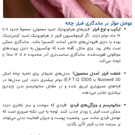
عوامل مؤثر در ماندگاری فیلر چانه
ترکیب و نوع فیلر
:
فیلرهای هیالورونیک اسید معمولی، معمولاً حدود ۶ تا
۱۲ ماه دوام دارند. اگر فرمولاسیون فیلر از هیالورونیک اسید کراس‌لینک
بوده یا دارای افزودنی‌های خاص (مانند کلسیم) باشد، ماندگاری ممکن
است بالاتر رود. برای مثال، گفته شده که نوکسیول به ‌دلیل پیوندهای
مولکولی تقویت‌شده، ماندگاری مناسب‌تری (در محدوده ۸ تا ۱۲ ماه) را
ایجاد می‌کند.
غلظت فیلر (مدل محصول)
:
مدل‌های غلیظ‌تر برای ناحیه چانه (مثل
Nuxiwell 30 یا E.P.T.Q S500) دوام بیشتری دارند. این مدل‌ها در
لایه‌های عمیق‌تری تزریق شده و در مقابل متابولیسم بدن پایداری
بیشتری نشان می‌دهند.
متابولیسم و ویژگی‌های فردی
:
افرادی که سوخت ‌و ساز بالا‌تری دارند
ممکن است فیلر را زودتر جذب کنند. توجه به این نکته ضروری است که
عوامل فردی مانند سن، وضعیت پوست و میزان فعالیت بدنی می‌تواند
بر سرعت جذب فیلر تأثیر بگذارد.