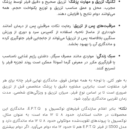
تکنیک تزریق و مهارت پزشک
:
تزریق صحیح و دقیق فیلر توسط پزشک
مجرب، محل و عمق مناسب تزریق و توزیع یکنواخت حجم، همه
می‌توانند دوام نتایج را افزایش دهند.
مراقبت‌های پس از تزریق
:
رعایت نکات مراقبتی پس از درمان (مانند
خودداری از ماساژ ناحیه، استفاده از کمپرس سرد و دوری از ورزش
سنگین بلافاصله پس از تزریق) می‌تواند از جا‌بجایی فیلر جلوگیری کرده
و ماندگاری آن را بهبود بخشد.
سبک زندگی
:
مواردی مانند مصرف سیگار، داشتن رژیم غذایی نامناسب
یا قرارگیری مکرر در معرض گرما (سونا) ممکن است روند تجزیه فیلر را
تسریع کنند.
به ‌طور کلی، با توجه به همه عوامل فوق، ماندگاری نهایی فیلر چانه برای هر
فرد متفاوت است. بنابراین مشاوره دقیق با پزشک متخصص قبل از تزریق
ضروری است تا بر اساس نوع فیلر، میزان تزریق و ویژگی‌های شخصی، مدت
زمان تقریبی ماندگاری برآورد شود.
نکته
:
بنابر اعلام سازندگان فیلرهای نوکسیول و E.P.T.Q، ماندگاری این
محصولات در حالت استاندارد حدود ۸ تا ۱۲ ماه است؛ به ‌عنوان مثال،
نوکسیول با پیوندهای تقویت‌شده مولکولی حدود ۸ تا ۱۲ ماه ماندگاری دارد و
مدل S500 از فیلر E.P.T.Q هم تا حدود ۱۲ ماه دوام می‌آورد. اگر دوام بیشتری