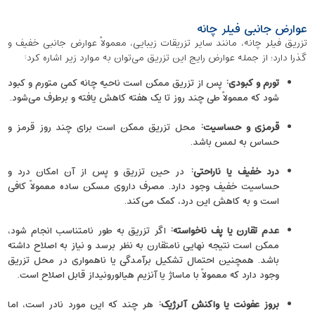
عوارض جانبی فیلر چانه
تزریق فیلر چانه، مانند سایر تزریقات زیبایی، معمولاً عوارض جانبی خفیف و
گذرا دارد؛ از جمله عوارض رایج این تزریق می‌توان به موارد زیر اشاره کرد:
تورم و کبودی
:
پس از تزریق ممکن است ناحیه چانه کمی متورم و کبود
شود که معمولاً طی چند روز تا یک هفته کاهش یافته و برطرف می‌شود.
قرمزی و حساسیت
:
محل تزریق ممکن است برای چند روز قرمز و
حساس به لمس باشد.
درد خفیف یا ناراحتی
:
در حین تزریق و پس از آن امکان درد و
حساسیت خفیف وجود دارد. مصرف داروی مسکن ساده معمولاً کافی
است و به کاهش این درد، کمک می‌کند.
عدم تقارن یا پف ناخواسته
:
اگر تزریق به‌ طور نامتناسب انجام شود،
ممکن است نتیجه نهایی نامتقارن به نظر برسد و نیاز به اصلاح داشته
باشد. همچنین احتمال تشکیل برآمدگی یا ناهمواری در محل تزریق
وجود دارد که معمولاً با ماساژ یا آنزیم هیالورونیداز قابل اصلاح است.
بروز عفونت یا واکنش آلرژیک
:
هر چند که این مورد نادر است، اما