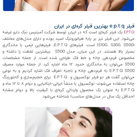
فیلر e.p.t.q بهترین فیلر کره‌ای در ایران
EPTQ
یک فیلر کره‌ای است که در ایران توسط شرکت آمیتیس نیک‌ دارو عرضه
می‌شود. این فیلر نیز بر پایه هیالورونیک اسید بوده و دارای مدل‌های مختلف
(S100، S300، S500) است. فیلرهای E.P.T.Q، فیلرهایی ایمن با ماندگاری
بسیار بالا هستند. در این میان، مدل S500 بیشترین غلظت را داشته و
مخصوص فرم‌دهی چانه و خط فک طراحی شده است. از جمله مشخصات
S500 می‌توان به ماندگاری حدود ۱۲ ماه اشاره کرد. از جمله موارد مصرف
E.P.T.Q S500 به فرم‌دهی چانه و ناحیه اطراف فک اشاره کردیم و به نوعی
می‌توان گفت هر دو فیلر نوکسیول و E.P.T.Q برای حجیم‌سازی و کانتورینگ
چانه استفاده می‌شوند؛ نوکسیول با منشأ ایرانی-ایتالیایی و دوام ۸ تا ۱۲ ماه و
E.P.T.Q به ‌عنوان یک محصول وارداتی کره‌ای با کیفیت بالا و دوام مشابه
(حداقل یک سال در مدل‌های مناسب) شناخته می‌شود.