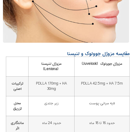
مقایسه مزوژل جوولوک و لنیسنا
مزوژل جوولوک
(Juvelook)
مزوژل لنیسنا
(Lenisna)
PDLLA 42.5mg + HA 7.5m
PDLLA 170mg + HA
ترکیبات
30mg
اصلی
لایه میانی پوست
زیر جلدی
محل
تزریق
حدود 16 تا 18 ماه
حدود 24 ماه
ماندگاری
اثر