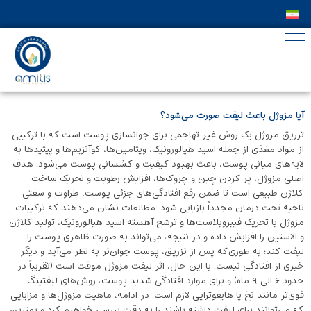
آیا مزوژل باعث لیفت صورت می‌شود؟
تزریق مزوژل یک روش غیر تهاجمی برای جوانسازی پوست است که با ترکیبی
از مواد مغذی از جمله اسید هیالورونیک، ویتامین‌ها، کوآنزیم‌ها و پپتیدها به
لایه‌های میانی پوست، باعث بهبود کیفیت و کشسانی پوست می‌شود. هدف
اصلی مزوژل، پر کردن چین ‌و چروک‌ها، افزایش رطوبت و تحریک ساخت
کلاژن طبیعی است تا ضمن رفع افتادگی‌های جزئی پوست، طراوت و سفتی
ناحیه تحت درمان مجدداً بازیابی شود. مطالعات نشان می‌دهند که ترکیبات
مزوژل با تحریک فیبروبلاست‌ها و ترشح آهسته اسید هیالورونیک، تولید کلاژن
و الاستین را افزایش داده و در نتیجه، می‌تواند به صورت ظاهری پوست را
لیفت کند؛ به ‌طوری‌که پس از تزریق، پوست جوان‌تر به نظر می‌آید و دیگر
خبری از افتادگی نیست. با این حال، اثر لیفت مزوژل موقت است (تقریباً در
حدود ۶ الی ۹ ماه) و برای موارد افتادگی شدید پوست، روش‌های لیفتینگ
قوی‌تر مانند نخ یا هایفوتراپی لازم است. در ادامه، ماهیت مزوژل‌ها و مزایایی
که می‌توانند برای لیفت داشته باشند را به دقت بررسی خواهیم کرد و بهترین