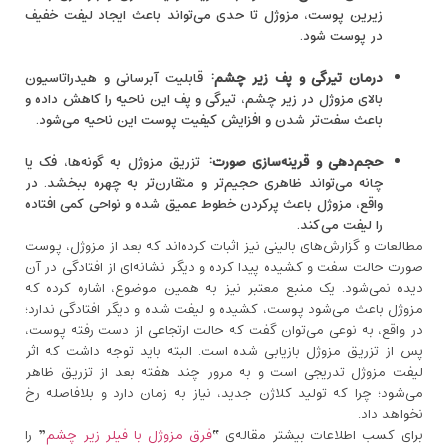
زیرین پوست، مزوژل تا حدی می‌تواند باعث ایجاد لیفت خفیف
در پوست شود.
درمان تیرگی و پف زیر چشم
:
قابلیت آبرسانی و هیدراتاسیون
بالای مزوژل در زیر چشم، تیرگی و پف این ناحیه را کاهش داده و
باعث سفت‌تر شدن و افزایش کیفیت پوست این ناحیه می‌شود.
حجم‌دهی و قرینه‌سازی صورت
:
تزریق مزوژل به گونه‌ها، فک یا
چانه می‌تواند ظاهری حجیم‌تر و متقارن‌تر به چهره ببخشد. در
واقع، مزوژل باعث پرکردن خطوط عمیق شده و نواحی کمی افتاده
را لیفت می‌کند.
مطالعات و گزارش‌های بالینی نیز اثبات کرده‌اند که بعد از مزوژل، پوست
صورت حالت سفت و کشیده پیدا کرده و دیگر نشانه‌ای از افتادگی در آن
دیده نمی‌شود. یک منبع معتبر نیز به همین موضوع، اشاره کرده که
مزوژل باعث می‌شود پوست، کشیده و لیفت شده و دیگر افتادگی ندارد؛
در واقع، به نوعی می‌توان گفت که حالت ارتجاعی از دست رفته پوست،
پس از تزریق مزوژل بازیابی شده است. البته باید توجه داشت که اثر
لیفت مزوژل تدریجی است و به مرور چند هفته بعد از تزریق ظاهر
می‌شود؛ چرا که تولید کلاژن جدید، نیاز به زمان دارد و بلافاصله رخ
نخواهد داد.
برای کسب اطلاعات بیشتر مقاله‌ی “
فرق مزوژل با فیلر زیر چشم
” را