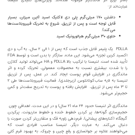
بالاتر برای اثر ماندگارتر فرموله شده‌اند. ویژگی‌های کلیدی لنیسنا
عبارت‌اند از:
داشتن ۱۷۰ میلی‌گرم پلی دی لاکتیک اسید (این میزان، بسیار
قابل توجه است و پس از تزریق، شروع به تحریک فیبروبلاست‌ها
می‌کند).
حاوی ۳۰ میلی‌گرم هیالورونیک اسید
PDLLA یک پلیمر قابل جذب است که پس از ۱ الی ۲ سال، به آب و دی
‌اکسید کربن تجزیه می‌شود. این ماده، سازگار با بدن است و توسط FDA
تأیید شده است. لنیسنا با ترکیب بالا PDLLA و HA می‌تواند تولید کلاژن
را با شدت بیشتری نسبت به محصولات معمولی، تحریک کرده و اثر
ماندگاری در افزایش قوام پوست ایجاد کند. در عمل، پس از تزریق
لنیسنا به لایه ساب‌کوتانئوس (زیرجلدی)، فعالیت فیبروبلاست‌ها طی ۲
تا ۳ ماه پس از تزریق، افزایش یافته و پوست به ‌تدریج سفت‌تر و کمی
حجیم‌تر می‌شود.
ماندگاری اثر لنیسنا حدود ۲۴ ماه (۲ سال) و در این مدت، اهدافی چون
حجیم‌سازی گونه‌ها، پر کردن خطوط خنده و خطوط ماریونت، پرکردن
گیجگاه (کناره‌های پیشانی)، فرم‌دهی زاویه فک و متقارن‌تر کردن صورت را
دنبال می‌کند. به عبارت دیگر، لنیسنا مناسب افرادی است که
می‌خواهند علاوه بر جوانسازی و رفع چین ‌و چروک، به بهبود فرم کلی