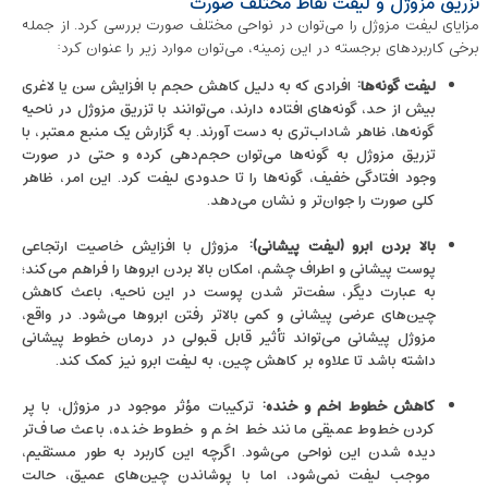
تزریق مزوژل و لیفت نقاط مختلف صورت
مزایای لیفت مزوژل را می‌توان در نواحی مختلف صورت بررسی کرد. از جمله
برخی کاربردهای برجسته در این زمینه، می‌توان موارد زیر را عنوان کرد:
لیفت گونه‌ها
:
افرادی که به ‌دلیل کاهش حجم با افزایش سن یا لاغری
بیش از حد، گونه‌های افتاده دارند، می‌توانند با تزریق مزوژل در ناحیه
گونه‌ها، ظاهر شاداب‌تری به دست آورند. به گزارش یک منبع معتبر، با
تزریق مزوژل به گونه‌ها می‌توان حجم‌دهی کرده و حتی در صورت
وجود افتادگی خفیف، گونه‌ها را تا حدودی لیفت کرد. این امر، ظاهر
کلی صورت را جوان‌تر و نشان می‌دهد.
بالا بردن ابرو (لیفت پیشانی)
:
مزوژل با افزایش خاصیت ارتجاعی
پوست پیشانی و اطراف چشم، امکان بالا بردن ابروها را فراهم می‌کند؛
به عبارت دیگر، سفت‌تر شدن پوست در این ناحیه، باعث کاهش
چین‌های عرضی پیشانی و کمی بالاتر رفتن ابروها می‌شود. در واقع،
مزوژل پیشانی می‌تواند تأثیر قابل قبولی در درمان خطوط پیشانی
داشته باشد تا علاوه بر کاهش چین، به لیفت ابرو نیز کمک کند.
کاهش خطوط اخم و خنده
:
ترکیبات مؤثر موجود در مزوژل، با پر
کردن خطوط عمیقی مانند خط اخم و خطوط خنده، باعث صاف‌تر
دیده شدن این نواحی می‌شود. اگرچه این کاربرد به ‌طور مستقیم،
موجب لیفت نمی‌شود، اما با پوشاندن چین‌های عمیق، حالت