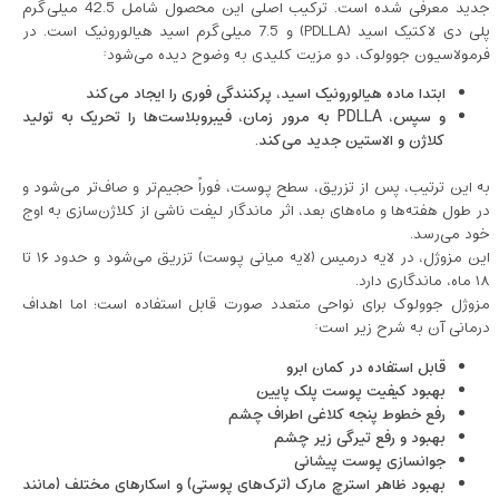
جدید معرفی شده است. ترکیب اصلی این محصول شامل 42.5 میلی‌گرم
پلی ‌دی ‌لاکتیک اسید (PDLLA) و 7.5 میلی‌گرم اسید هیالورونیک است. در
فرمولاسیون جوولوک، دو مزیت کلیدی به وضوح دیده می‌شود:
ابتدا ماده هیالورونیک اسید، پرکنندگی فوری را ایجاد می‌کند
و سپس، PDLLA به مرور زمان، فیبروبلاست‌ها را تحریک به تولید
کلاژن و الاستین جدید می‌کند.
به این ترتیب، پس از تزریق، سطح پوست، فوراً حجیم‌تر و صاف‌تر می‌شود و
در طول هفته‌ها و ماه‌های بعد، اثر ماندگار لیفت ناشی از کلاژن‌سازی به اوج
خود می‌رسد.
این مزوژل، در لایه درمیس (لایه میانی پوست) تزریق می‌شود و حدود ۱۶ تا
۱۸ ماه، ماندگاری دارد.
مزوژل جوولوک برای نواحی متعدد صورت قابل استفاده است؛ اما اهداف
درمانی آن به شرح زیر است:
قابل استفاده در کمان ابرو
بهبود کیفیت پوست پلک پایین
رفع خطوط پنجه کلاغی اطراف چشم
بهبود و رفع تیرگی زیر چشم
جوانسازی پوست پیشانی
بهبود ظاهر استرچ مارک (ترک‌های پوستی) و اسکارهای مختلف (مانند