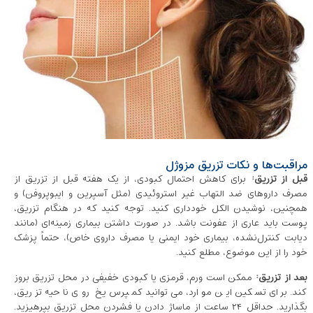
مراقبت‌ها و نکات تزریق مزوژل
قبل از تزریق
:
برای کاهش احتمال کبودی، از یک هفته قبل از تزریق از
مصرف داروهای ضد التهاب غیر استروئیدی (مثل آسپرین و ایبوپروفن) و
همچنین، نوشیدن الکل خودداری کنید. توجه کنید که در هنگام تزریق،
پوست باید عاری از عفونت باشد. در صورت داشتن بیماری زمینه‌ای (مانند
دیابت کنترل‌نشده، بیماری خود ایمنی یا مصرف داروی خاص)، حتماً پزشک
خود را از این موضوع، مطلع کنید.
بعد از تزریق
:
ممکن است ورم، قرمزی یا کبودی خفیفی در محل تزریق بروز
کند. برای تسکین این موارد، می‌توانید کمپرس یخ روی ناحیه تزریق،
بگذارید. حداقل ۲۴ ساعت از ماساژ دادن یا فشردن محل تزریق بپرهیزید.