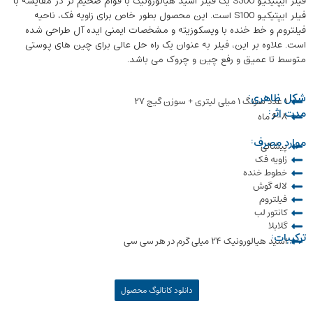
فیلر ایپتیکیو S300 یک فیلر اسید هیالورونیک با قوام ضخیم تر در مقایسه با
فیلر ایپتیکیو S100 است. این محصول بطور خاص برای زاویه فک، ناحیه
فیلتروم و خط خنده با ویسکوزیته و مشخصات ایمنی ایده آل طراحی شده
است. علاوه بر این، فیلر به عنوان یک راه حل عالی برای چین های پوستی
متوسط تا عمیق و رفع چین و چروک می باشد.
شکل ظاهری:
۱ عدد سرنگ ۱ میلی لیتری + سوزن گیج ۲۷
مدت اثر:
۶-۸ ماه
موارد مصرف:
پیشانی
زاویه فک
خطوط خنده
لاله گوش
فیلتروم
کانتور لب
گلابلا
ترکیبات:
اسید هیالورونیک ۲۴ میلی گرم در هر سی سی
دانلود کاتالوگ محصول