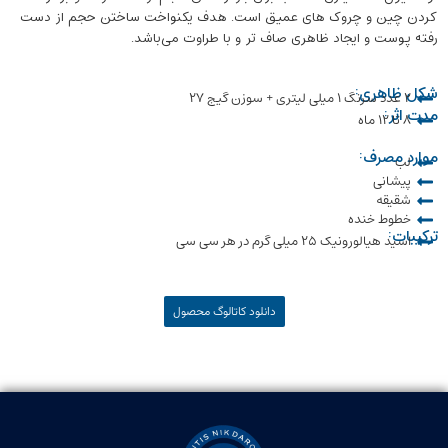
کردن چین و چروک های عمیق است. هدف یکنواخت ساختن حجم از دست
رفته پوست و ایجاد ظاهری صاف تر و با طراوت می‌باشد.
شکل ظاهری:
۲ عدد سرنگ ۱ میلی لیتری + سوزن گیج ۲۷
مدت اثر:
8 تا 12 ماه
موارد مصرف:
لب
پیشانی
شقیقه
خطوط خنده
ترکیبات:
اسید هیالورونیک ۲۵ میلی گرم در هر سی سی
دانلود کاتالوگ محصول