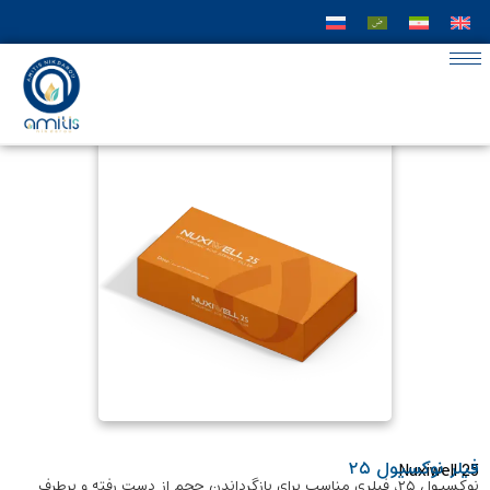
فیلر نوکسیول ۲۵
Nuxiwell 25
نوکسیول ۲۵، فیلری مناسب برای بازگرداندن حجم از دست رفته و برطرف