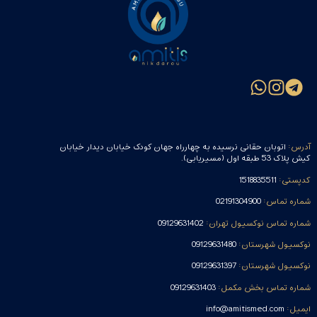
آدرس:
اتوبان حقانی نرسیده به چهارراه جهان کودک خیابان دیدار خیابان
کیش پلاک 53 طبقه اول (مسیریابی).
کدپستی:
1518835511
شماره تماس:
02191304900
شماره تماس نوکسیول تهران:
09129631402
نوکسیول شهرستان:
09129631480
نوکسیول شهرستان:
09129631397
شماره تماس بخش مکمل:
09129631403
ایمیل:
info@amitismed.com