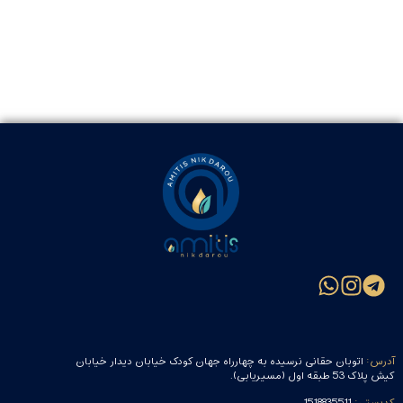
آدرس:
اتوبان حقانی نرسیده به چهارراه جهان کودک خیابان دیدار خیابان
کیش پلاک 53 طبقه اول (مسیریابی).
کدپستی:
1518835511