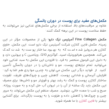
مکمل‌های مفید برای پوست در دوران یائسگی
علاوه بر مراقبت‌های بالا، استفاده از برخی مکمل‌های غذایی نیز می‌توانند به
حفظ سلامت پوست در این برهه کمک کنند:
مکمل
Fine Collagen
آمیتیس نیک دارو
:
یکی از محصولات مؤثر در این
زمینه، مکمل فاین کلاژن شرکت آمیتیس نیک دارو است. این مکمل، حاوی
کلاژن هیدرولیز شده است که به بهبود ساختار پوست به شدت کمک
می‌کند. همچنین هیالورونیک اسید، کوآنزیم Q10، ویتامین C و بیوتین دارد و
به دلیل این فرمول منحصر به ‌فرد، با افزودن این مکمل به سبد غذایی خود
می‌توانید تمام نیازهای پوست، مو و ناخن‌تان را در دوران یائسگی تأمین
کنید. از فواید دیگر این مکمل می‌توان به چنین مواردی هم اشاره کرد:
افزایش آبرسانی و شادابی پوست، کاهش چین و چروک‌های ظریف، تقویت
ساختار کلاژن پوست و کمک به رشد بهتر و قوی‌تر مو و ناخن‌ها. برای مصرف
این مکمل باید یک ساشه از آن را در لیوان آب حل کرده و به صورت روزانه،
صبح و شب با معده خالی، بنوشید. مصرف منظم این مکمل می‌تواند به مرور
چین ‌و چروک‌ها را کاهش داده و طراوت را به پوست بازگرداند. برای آشنایی
بیشتر با
فاین کلاژن
با ما همراه شوید.