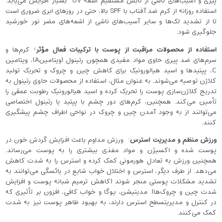
پیری و آسیب‌های ناشی از تابش مستقیم اشعه UV بسیار افزایش می‌یابد.
استفاده روزانه از کرم ضد آفتاب با SPF بالا، حتی در روزهای ابری ضروری است
تا از تشدید لک‌ها و سایر آسیب‌های ناشی از اشعه‌های مضر نور خورشید
جلوگیری شود.
استفاده از محصولات مراقبت از پوست با ترکیبات فعال مؤثر
:
کرم‌ها و
سرم‌های ضد پیری حاوی مواد مفیدی همچون رتینول (ویتامینA)، ویتامین
C، پپتیدها و اسید هیالورونیک برای کاهش چین و چروک و تحریک تولید
کلاژن توصیه می‌شوند. به ‌عنوان مثال، استفاده از محصولات حاوی رتینول به
تدریج کلاژن‌سازی پوست را تحریک کرده و اسید هیالورونیک رطوبت عمقی را
تأمین می‌کند. همچنین، کرم‌های دور چشم با پپتید یا رتینول اختصاصی
می‌توانند از به وجود آمدن چین ‌و چروک در نواحی اطراف چشم پیشگیری
کنند.
ورزش منظم و مدیریت استرس
: ورزش مداوم باعث افزایش گردش خون در
پوست شده و اکسیژن و مواد مغذی بیشتری را به پوست می‌رساند.
همچنین ورزش به تعادل هورمونی کمک کرده و استرس را به شدت کاهش
می‌دهد. از طرف دیگر، استرس و اختلال خواب شایع در یائسگی می‌توانند به
تشدید مشکلات پوستی منجر شوند (کاهش ترمیم شبانه پوست و افزایش
شدت چین و چروک‌ها). مدیتیشن، یوگا و خواب کافی، افزون بر تأثیری که
در کنترل و مدیریتسطح استرس دارند، به بهبود ظاهر پوست نیز به شدت
کمک می‌کنند.