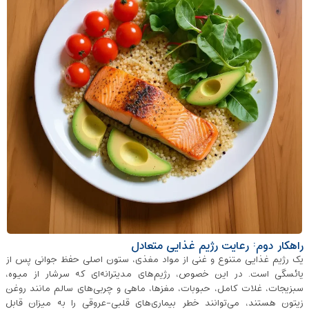
راهکار دوم: رعایت رژیم غذایی متعادل
یک رژیم غذایی متنوع و غنی از مواد مغذی، ستون اصلی حفظ جوانی پس از
یائسگی است. در این خصوص، رژیم‌های مدیترانه‌ای که سرشار از میوه،
سبزیجات، غلات کامل، حبوبات، مغزها، ماهی و چربی‌های سالم مانند روغن
زیتون هستند، می‌توانند خطر بیماری‌های قلبی-عروقی را به میزان قابل