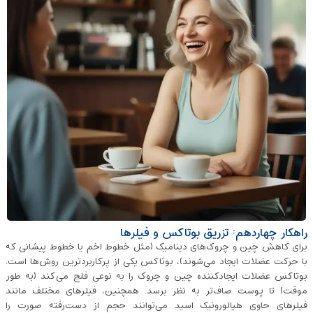
راهکار چهاردهم: تزریق بوتاکس و فیلرها
برای کاهش چین و چروک‌های دینامیک (مثل خطوط اخم یا خطوط پیشانی که
با حرکت عضلات ایجاد می‌شوند)، بوتاکس یکی از پرکاربردترین روش‌ها است.
بوتاکس عضلات ایجادکننده چین و چروک را به نوعی فلج می‌کند (به طور
موقت) تا پوست صاف‌تر به نظر برسد. همچنین، فیلرهای مختلف مانند
فیلرهای حاوی هیالورونیک اسید می‌توانند حجم از دست‌رفته‌ صورت را