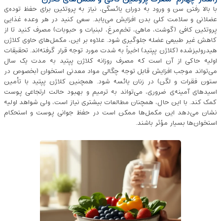
با بالا رفتن سن و ورود به دوران یائسگی، نیاز به پروتئین برای حفظ توده‌ی
عضلانی و سلامت کلی بدن افزایش می‌یابد. سعی کنید در هر وعده غذایی
پروتئین کافی (گوشت، ماهی، تخم‌مرغ، لبنیات و حبوبات) مصرف کنید تا از
کاهش غیر طبیعی عضله جلوگیری شود. علاوه بر این، مکمل‌های حاوی کلاژن
هیدرولیزشده (کلاژن پپتید) اخیراً به شدت مورد توجه قرار گرفته‌اند. تحقیقات
اولیه حاکی از آن است که مصرف روزانه کلاژن پپتید به مدت یک سال
می‌تواند موجب افزایش قابل ‌توجه چگالی مواد معدنی استخوان (بخصوص در
ستون فقرات و لگن) در زنان یائسه شود. همچنین کلاژن پپتید با تأمین
اسیدهای آمینه‌ی ضروری، می‌تواند به ترمیم و بهبود حالت ارتجاعی پوست
کمک کند. با این حال، همچنان مطالعات بیشتری نیاز است، ولی شواهد اولیه
نشان می‌دهد این مکمل‌ها ممکن است در حفظ جوانی پوست و استحکام
استخوان‌ها بسیار مؤثر باشند.