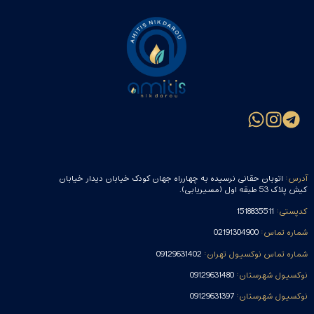
آدرس:
اتوبان حقانی نرسیده به چهارراه جهان کودک خیابان دیدار خیابان
کیش پلاک 53 طبقه اول (مسیریابی).
کدپستی:
1518835511
شماره تماس:
02191304900
شماره تماس نوکسیول تهران:
09129631402
نوکسیول شهرستان:
09129631480
نوکسیول شهرستان:
09129631397