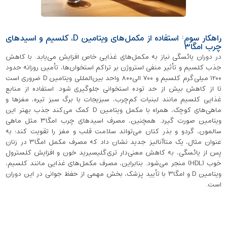
راهکار سوم: استفاده از مکمل‌های ویتامین D، کلسیم و اسیدهای
چرب امگا۳
در دوران یائسگی نیاز به مکمل‌های غذایی خاص افزایش می‌یابد. با کاهش
جذب کلسیم و تأثیر منفی استروژن بر تراکم استخوان‌ها، تأمین روزانه حدود
۱۲۰۰ میلی‌گرم کلسیم و ۷۰۰ الی۸۰۰ واحد بین‌المللی ویتامین D ضروری است
تا از کاهش بیش از حد توده‌ استخوانی جلوگیری شود. استفاده از منابع
غذایی کلسیم مانند لبنیات کم‌چرب، سبزیجات با برگ‌ سبز تیره، مغزها و
ماهی‌های کوچک، همراه با مکمل ویتامین D کمک می‌کند جذب بهتر این
ویتامین صورت گیرد. همچنین، مصرف اسیدهای چرب امگا۳ مثل ماهی
سالمون، گردو و بذر کتان می‌تواند سلامت قلب و مغز را تقویت کند؛ به‌
عنوان مثال، یک متاآنالیز جدید نشان داد که مصرف مکمل امگا۳ در زنان
پس از یائسگی، به کاهش معنی‌دار تری‌گلیسیرید خون و افزایش کلسترول
خوب (HDL) منجر می‌شود. بنابراین، مصرف مکمل‌های غذایی مانند کلسیم،
ویتامین D و امگا۳ با تأیید پزشک، بخش مهمی از حفظ جوانی در این دوران
است.