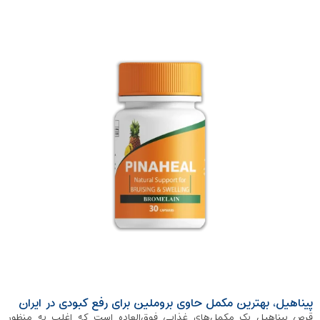
پیناهیل، بهترین مکمل حاوی بروملین برای رفع کبودی در ایران
قرص پیناهیل یک مکمل‌های غذایی فوق‌العاده است که اغلب به منظور