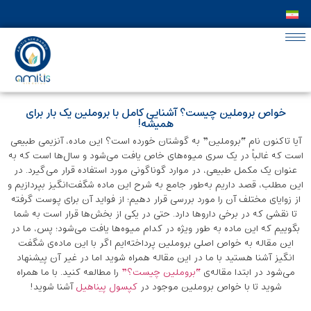
خواص بروملین چیست؟ آشنایی کامل با بروملین یک بار برای
همیشه!
آیا تاکنون نام “بروملین” به گوشتان خورده است؟ این ماده، آنزیمی طبیعی
است که غالباً در یک سری میوه‌های خاص یافت می‌شود و سال‌ها است که به
‌عنوان یک مکمل طبیعی، در موارد گوناگونی مورد استفاده قرار می‌گیرد. در
این مطلب، قصد داریم به‌طور جامع به شرح این ماده شگفت‌انگیز بپردازیم و
از زوایای مختلف آن را مورد بررسی قرار دهیم؛ از فواید آن برای پوست گرفته
تا نقشی که در برخی داروها دارد. حتی در یکی از بخش‌ها قرار است به شما
بگوییم که این ماده به طور ویژه در کدام میوه‌ها یافت می‌شود؛ پس، ما در
این مقاله به خواص اصلی بروملین پرداخته‌ایم اگر با این ماده‌ی شگفت
انگیز آشنا هستید با ما در این مقاله همراه شوید اما در غیر آن پیشنهاد
می‌شود در ابتدا مقاله‌ی
“بروملین چیست؟”
را مطالعه کنید. با ما همراه
شوید تا با خواص بروملین موجود در
کپسول پیناهیل
آشنا شوید!