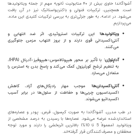
آشواگاندا حاوی بیش از ۴۰ متابولیت ثانویه مهم از جمله ویتانولیدها
است. همچنین، ترکیبات فنولی و باکتریواستاتیک نیز در آن یافت
می‌شود. در ادامه، به طور جزئی‌تری به بررسی ترکیبات کلیدی این ماده،
می‌پردازیم.
ویتانولیدها
:
این ترکیبات استروئیدی، اثر ضد التهابی و
آنتی‌اکسیدانی قوی دارند و از بروز التهاب مزمن جلوگیری
می‌کنند.
آداپتوژن
:
با تأثیر بر محور هیپوتالاموس-هیپوفیز-آدرنال (HPA)،
به تنظیم ترشح کورتیزول کمک می‌کند و پاسخ بدن به استرس را
متعادل می‌سازد.
آنتی‌اکسیدان‌ها
:
موجب مهار رادیکال‌های آزاد، کاهش
اکسیداسیون چربی‌ها و حفاظت از سلول‌ها در برابر آسیب
اکسیداتیو می‌شوند.
در طب مدرن، آشواگاندا به صورت کپسول، قرص، پودر و عصاره‌های
استانداردشده عرضه می‌شود. عصاره‌ها با رسیدن به درصد مشخصی از
ویتانولید (معمولاً 5 تا 10%) بالاترین اثربخشی را دارند و مورد توجه
محققان و مصرف‌کنندگان قرار گرفته‌اند.