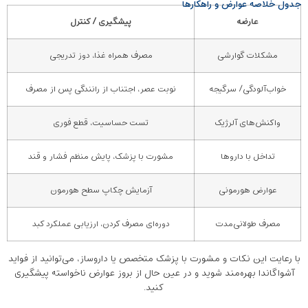
جدول خلاصه عوارض و راهکارها
عارضه
پیشگیری / کنترل
مشکلات گوارشی
مصرف همراه غذا، دوز تدریجی
خواب‌آلودگی/ سرگیجه
نوبت عصر، اجتناب از رانندگی پس از مصرف
واکنش‌های آلرژیک
تست حساسیت، قطع فوری
تداخل با داروها
مشورت با پزشک، پایش منظم فشار و قند
عوارض هورمونی
آزمایش چکاپ سطح هورمون
مصرف طولانی‌مدت
دوره‌ای مصرف کردن، ارزیابی عملکرد کبد
با رعایت این نکات و مشورت با پزشک متخصص یا داروساز، می‌توانید از فواید
آشواگاندا بهره‌مند شوید و در عین حال از بروز عوارض ناخواسته پیشگیری
کنید.