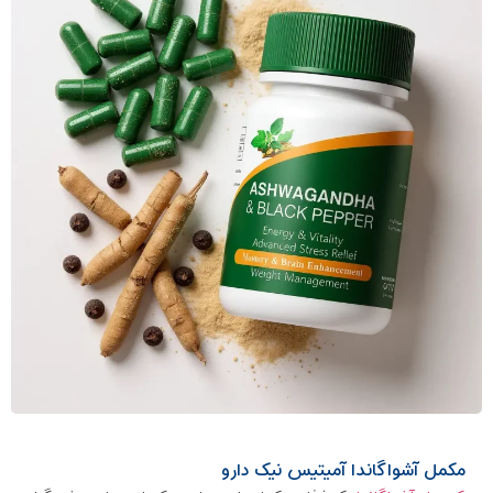
مکمل آشواگاندا آمیتیس نیک دارو