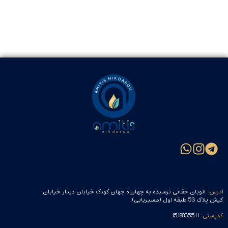
آدرس:
اتوبان حقانی نرسیده به چهارراه جهان کودک خیابان دیدار خیابان
کیش پلاک 53 طبقه اول (مسیریابی).
کدپستی:
1518835511