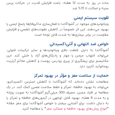
ماده در روز به مدت 12 هفته، باعث افزایش قدرت در حرکات پرس
سینه و اسکات تا 15% شد.
تقویت سیستم ایمنی
ویتانولیدهای موجود در آشواگاندا با فعال‌سازی ماکروفاژها پاسخ ایمنی را
بهبود می‌دهند. این اثر خصوصاً در کاهش عفونت‌های تنفسی و افزایش
مقاومت در برابر بیماری‌ها به شدت قابل توجه است.
خواص ضد التهابی و آنتی‌اکسیدانی
آشواگاندا به ‌دلیل غلظت بالای ویتانولیدها و سایر ترکیبات فنولی،
می‌تواند التهاب مزمن را مهار و رادیکال‌های آزاد را خنثی کند. این
مکانیسم برای پیشگیری از پیری زودرس پوست و کاهش علائم آرتریت
روماتوئید کاربرد دارد.
حمایت از سلامت مغز و مؤثر در بهبود تمرکز
مطالعات نشان داده‌اند که آشواگاندا با کاهش استرس اکسیداتیو،
می‌تواند به بهبود حافظه، تمرکز و حفظ سلامت عصبی کمک کند. در یک
مطالعه بر افراد مسن، مصرف 300 میلی‌گرم آشواگاندا به صورت روزانه
و به مدت 8 هفته، بهبود قابل ‌توجهی در آزمون‌های حافظه و تمرکز را
به ‌دنبال داشت. برای آشنایی بیشتر با خواص آشواگاندا برای مغز مقاله
“
انواع روش‌های بهبود حافظه و عملکرد مغز
” را مطالعه کنید.