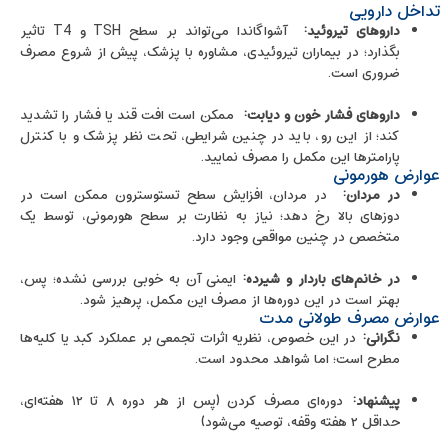
تداخل دارویی
داروهای تیروئید
:
آشواگاندا می‌تواند بر سطح TSH و T4 تاثیر
بگذارد؛ در بیماران تیروئیدی، مشاوره با پزشک، پیش از شروع مصرف
ضروری است.
داروهای فشار خون و دیابت
:
ممکن است افت قند یا فشار را تشدید
کند؛ از این رو، باید در چنین شرایطی، تحت نظر پزشک و با کنترل
پارامترها این مکمل را مصرف نمایید.
عوارض هورمونی
در مردان
:
در مردان، افزایش سطح تستوسترون ممکن است در
دوزهای بالا رخ دهد؛ نیاز به نظارت بر سطح هورمونی، توسط یک
متخصص در چنین مواقعی وجود دارد.
در خانم‌های باردار و شیرده:
ایمنی آن به ‌خوبی بررسی نشده؛ پس،
بهتر است در این دوره‌ها از مصرف این مکمل، پرهیز شود.
عوارض مصرف طولانی‌ مدت
نگرانی
:
در این خصوص، نظریه اثرات تجمعی بر عملکرد کبد یا کلیه‌ها
مطرح است؛ اما شواهد محدود است.
پیشنهاد
:
دوره‌ای مصرف کردن (پس از هر دوره ۸ تا ۱۲ هفته‌ای،
حداقل ۲ هفته وقفه، توصیه می‌شود)