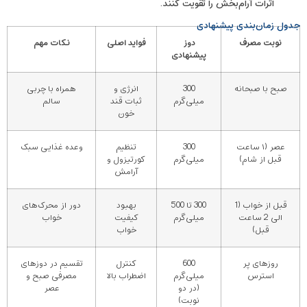
اثرات آرام‌بخش را تقویت کنند.
جدول زمان‌بندی پیشنهادی
نوبت مصرف
دوز
فواید اصلی
نکات مهم
پیشنهادی
صبح با صبحانه
300
انرژی و
همراه با چربی
میلی‌گرم
ثبات قند
سالم
خون
عصر (۱ ساعت
300
تنظیم
وعده غذایی سبک
قبل از شام)
میلی‌گرم
کورتیزول و
آرامش
قبل از خواب (1
300 تا 500
بهبود
دور از محرک‌های
الی 2 ساعت
میلی‌گرم
کیفیت
خواب
قبل)
خواب
روزهای پر
600
کنترل
تقسیم در دوزهای
استرس
میلی‌گرم
اضطراب بالا
مصرفی صبح و
(در دو
عصر
نوبت)