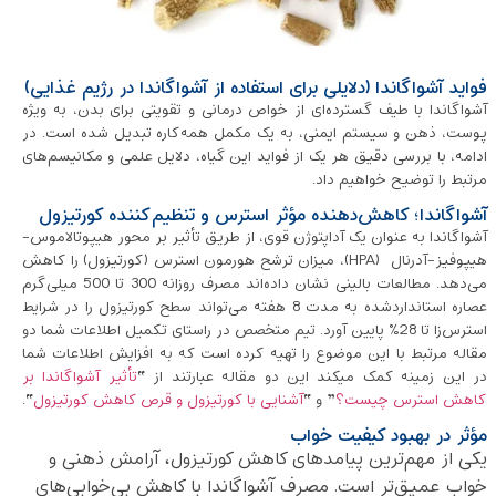
فواید آشواگاندا (دلایلی برای استفاده از آشواگاندا در رژیم غذایی)
آشواگاندا با طیف گسترده‌ای از خواص درمانی و تقویتی برای بدن، به ‌ویژه
پوست، ذهن و سیستم ایمنی، به یک مکمل همه‌کاره تبدیل شده است. در
ادامه، با بررسی دقیق هر یک از فواید این گیاه، دلایل علمی و مکانیسم‌های
مرتبط را توضیح خواهیم داد.
آشواگاندا؛ کاهش‌دهنده مؤثر استرس و تنظیم‌کننده کورتیزول
آشواگاندا به ‌عنوان یک آداپتوژن قوی، از طریق تأثیر بر محور هیپوتالاموس-
هیپوفیز-آدرنال (HPA)، میزان ترشح هورمون استرس (کورتیزول) را کاهش
می‌دهد. مطالعات بالینی نشان داده‌اند مصرف روزانه 300 تا 500 میلی‌گرم
عصاره استانداردشده به مدت 8 هفته می‌تواند سطح کورتیزول را در شرایط
استرس‌زا تا 28% پایین آورد. تیم متخصص در راستای تکمیل اطلاعات شما دو
مقاله مرتبط با این موضوع را تهیه کرده است که به افزایش اطلاعات شما
در این زمینه کمک میکند این دو مقاله عبارتند از “
تأثیر آشواگاندا بر
کاهش استرس چیست؟
” و “
آشنایی با کورتیزول و قرص کاهش کورتیزول
“.
مؤثر در بهبود کیفیت خواب
یکی از مهم‌ترین پیامدهای کاهش کورتیزول، آرامش ذهنی و
خواب عمیق‌تر است. مصرف آشواگاندا با کاهش بی‌خوابی‌های