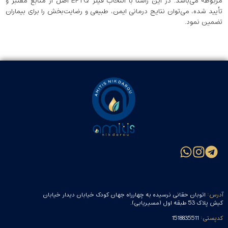
مربوطه می‌باشد. در این راستا با انتخاب فیلر EPTQ اصل از منابع معتبر و
تأیید شده، می‌توان نتایج درمانی ایمن، طبیعی و رضایت‌بخش را برای بیماران
تضمین نمود.
آدرس:
اتوبان حقانی نرسیده به چهارراه جهان کودک خیابان دیدار خیابان
کیش پلاک 53 طبقه اول (مسیریابی).
کدپستی:
1518835511