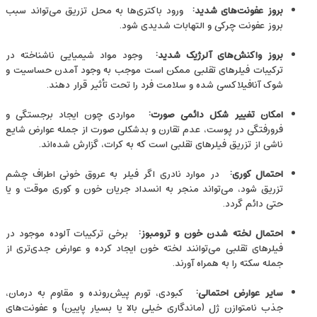
بروز عفونت‌های شدید
:
ورود باکتری‌ها به محل تزریق می‌تواند سبب
بروز عفونت چرکی و التهابات شدیدی شود.
بروز واکنش‌های آلرژیک شدید
:
وجود مواد شیمیایی ناشناخته در
ترکیبات فیلرهای تقلبی ممکن است موجب به وجود آمدن حساسیت و
شوک آنافیلاکسی شده و سلامت فرد را تحت تأثیر قرار دهند.
امکان تغییر شکل دائمی صورت
:
مواردی چون ایجاد برجستگی‌ و
فرورفتگی در پوست، عدم تقارن و بدشکلی صورت از جمله عوارض شایع
ناشی از تزریق فیلرهای تقلبی است که به کرات، گزارش شده‌اند.
احتمال کوری
:
در موارد نادری اگر فیلر به عروق خونی اطراف چشم
تزریق شود، می‌تواند منجر به انسداد جریان خون و کوری موقت و یا
حتی دائم گردد.
احتمال لخته شدن خون و ترومبوز
:
برخی ترکیبات آلوده موجود در
فیلرهای تقلبی می‌توانند لخته خون ایجاد کرده و عوارض جدی‌تری از
جمله سکته را به همراه آورند.
سایر عوارض احتمالی
:
کبودی، تورم پیش‌رونده و مقاوم به درمان،
جذب نامتوازن ژل (ماندگاری خیلی بالا یا بسیار پایین) و عفونت‌های