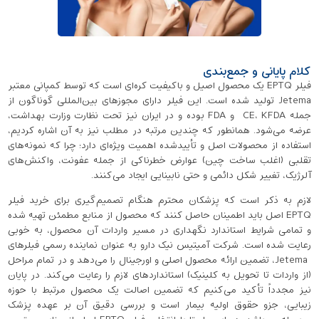
کلام پایانی و جمع‌بندی
فیلر EPTQ یک محصول اصیل و باکیفیت کره‌ای است که توسط کمپانی معتبر
Jetema تولید شده است. این فیلر دارای مجوزهای بین‌المللی گوناگون از
جمله CE، KFDA و FDA بوده و در ایران نیز تحت نظارت وزارت بهداشت،
عرضه می‌شود. همانطور که چندین مرتبه در مطلب نیز به آن اشاره کردیم،
استفاده از محصولات اصل و تأییدشده اهمیت ویژه‌ای دارد؛ چرا که نمونه‌های
تقلبی (اغلب ساخت چین) عوارض خطرناکی از جمله عفونت، واکنش‌های
آلرژیک، تغییر شکل دائمی و حتی نابینایی ایجاد می‌کنند.
لازم به ذکر است که پزشکان محترم هنگام تصمیم‌گیری برای خرید فیلر
EPTQ اصل باید اطمینان حاصل کنند که محصول از منابع مطمئن تهیه شده
و تمامی شرایط استاندارد نگهداری در مسیر واردات آن محصول، به خوبی
رعایت شده است. شرکت آمیتیس نیک دارو به عنوان نماینده رسمی فیلرهای
Jetema، تضمین ارائه محصول اصلی و اورجینال را می‌دهد و در تمام مراحل
(از واردات تا تحویل به کلینیک) استانداردهای لازم را رعایت می‌کند. در پایان
نیز مجدداً تأکید می‌کنیم که تضمین اصالت یک محصول مرتبط با حوزه
زیبایی، جزو حقوق اولیه‌ بیمار است و بررسی دقیق آن بر عهده‌ پزشک