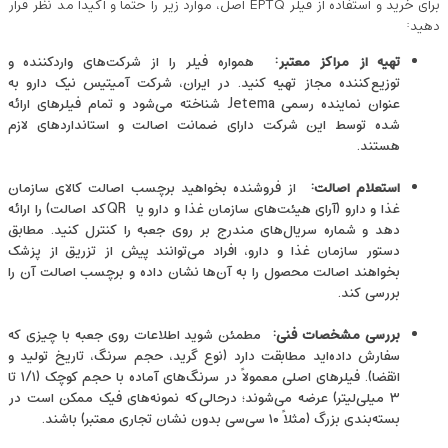
برای خرید و استفاده از فیلر EPTQ اصل، موارد زیر را حتماً و اکیداً مد نظر قرار
دهید:
تهیه از مراکز معتبر
:
همواره فیلر را از شرکت‌های واردکننده و
توزیع‌کننده‌ مجاز تهیه کنید. در ایران، شرکت آمیتیس نیک دارو به
عنوان نماینده رسمی Jetema شناخته می‌شود و تمام فیلرهای ارائه‌
شده توسط این شرکت دارای ضمانت اصالت و استانداردهای لازم
هستند.
استعلام اصالت
:
از فروشنده بخواهید برچسب اصالت کالای سازمان
غذا و دارو (آرای هیئت‌های سازمان غذا و دارو یا QRکد اصالت) را ارائه
دهد و شماره سریال‌های مندرج بر روی جعبه را کنترل کنید. مطابق
دستور سازمان غذا و دارو، افراد می‌توانند پیش از تزریق از پزشک
بخواهند اصالت محصول را به آن‌ها نشان داده و برچسب اصالت آن را
بررسی کند.
بررسی مشخصات فنی
:
مطمئن شوید اطلاعات روی جعبه با چیزی که
سفارش داده‌اید مطابقت دارد (نوع گرید، حجم سرنگ، تاریخ تولید و
انقضا). فیلرهای اصلی معمولاً در سرنگ‌های آماده با حجم کوچک (۱/۱ تا
۳ میلی‌لیتر) عرضه می‌شوند؛ درحالی‌که نمونه‌های فیک ممکن است در
بسته‌بندی بزرگ (مثلاً ۱۰ سی‌سی بدون نشان تجاری معتبر) باشند.