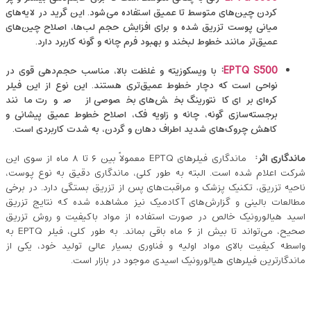
کردن چین‌های متوسط تا عمیق استفاده می‌شود. این گرید در لایه‌های
میانی پوست تزریق شده و برای افزایش حجم لب‌ها، اصلاح چین‌های
عمیق‌تر مانند خطوط لبخند و بهبود فرم چانه و گونه کاربرد دارد.
EPTQ S500
:
با ویسکوزیته و غلظت بالا، مناسب حجم‌دهی قوی در
نواحی است که دچار خطوط عمیق‌تری هستند. این نوع از این فیلر
کره‌ای برای کانتورینگ بخش‌های بخصوصی از صورت مانند
برجسته‌سازی گونه، چانه و زاویه فک، اصلاح خطوط عمیق پیشانی و
کاهش چروک‌های شدید اطراف دهان و گردن، به شدت کاربردی است.
ماندگاری اثر
:
ماندگاری فیلرهای EPTQ معمولاً بین ۶ تا ۸ ماه از سوی این
شرکت اعلام شده است. البته به طور کلی، ماندگاری دقیق به نوع پوست،
ناحیه تزریق، تکنیک پزشک و مراقبت‌های پس از تزریق بستگی دارد. در برخی
مطالعات بالینی و گزارش‌های آکادمیک نیز مشاهده شده که نتایج تزریق
اسید هیالورونیک خالص در صورت استفاده از مواد باکیفیت و روش تزریق
صحیح، می‌تواند تا بیش از ۶ ماه باقی بماند. به طور کلی، فیلر EPTQ به
واسطه کیفیت بالای مواد اولیه و فناوری بسیار عالی تولید خود، یکی از
ماندگارترین فیلرهای هیالورونیک اسیدی موجود در بازار است.