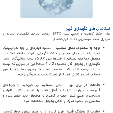
استانداردهای نگهداری فیلر
برای حفظ کیفیت و ایمنی فیلر EPTQ، رعایت شرایط نگهداری استاندارد
ضروری است. مهم‌ترین نکات عبارت‌اند از:
توجه به محدوده دمای مناسب
:
معمولاً فیلرهای بر پایه هیالورونیک
اسید باید در دمای پایدار و خنک نگهداری شوند. دامنه استاندارد
معمول دما برای بسیاری از فیلرها بین ۲ تا ۲۵ درجه سانتی‌گراد است.
نگهداری در یخچال (در محدوده 2 تا 4 درجه) نیز در صورتی که توسط
سازنده توصیه شده باشد، مناسب است. همچنین، دما باید به طور
مستمر ثبت و کنترل شود تا از نوسانات شدید جلوگیری شود.
حفاظت در برابر نور
:
تابش مستقیم نور خورشید یا چراغ‌های
فلورسنت می‌تواند ترکیبات فعال فیلر را تخریب کند. بنابراین
بسته‌بندی اصلی فیلر (جعبه‌ی کاغذی یا محافظ) باید حفظ شده و
محصول در محیط تاریک یا داخل یخچال محافظت شود.
اجتناب از یخ‌زدگی فیلر
:
فریز کردن ژل به هیچ عنوان مجاز نیست؛