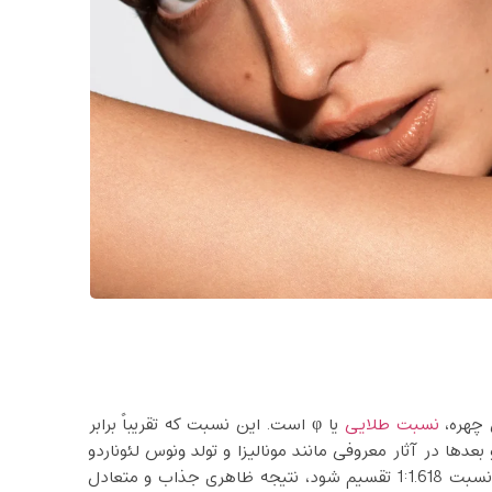
 چهره،
نسبت طلایی
یا φ است. این نسبت که تقریباً برابر
بعدها در آثار معروفی مانند مونالیزا و تولد ونوس لئوناردو
داوینچی به ‌کار رفت. بر این اساس، وقتی طول یک خط به نسبت 1:1.618 تقسیم شود، نتیجه ظاهری جذاب و متعادل