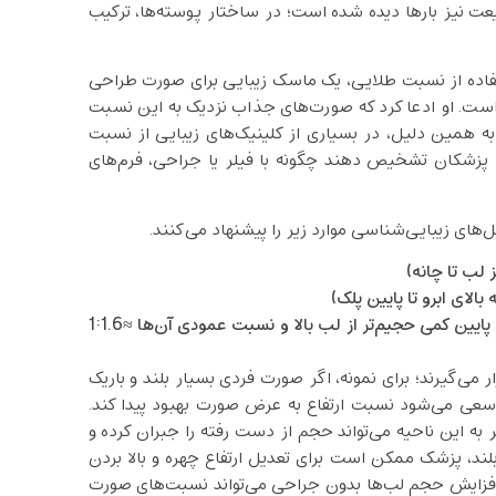
یعت نیز بارها دیده شده است؛ در ساختار پوسته‌ها، ترکیب
م، جراح پلاستیک Stephan Marquardt با استفاده از نسبت طلایی، یک ماسک زیبایی برای صورت طراحی
 است. او ادعا کرد که صورت‌های جذاب نزدیک به این نسبت
۱. برابر پهنای بینی است. به همین دلیل، در بسیاری از کلینیک‌های زیبایی از نسبت
 پزشکان تشخیص دهند چگونه با فیلر یا جراحی، فرم‌های
های زیبایی‌شناسی موارد زیر را پیشنهاد می‌کنند.
حجم ایده‌آل لب‌ها نسبتاً طبق φ است (برای مثال، لب پایین کمی حجیم‌تر از لب بالا و نسبت عمودی آن‌ها ≈1:1.6
 می‌گیرند؛ برای نمونه، اگر صورت فردی بسیار بلند و باریک
لر) سعی می‌شود نسبت ارتفاع به عرض صورت بهبود پیدا کند.
 به این ناحیه می‌تواند حجم از دست رفته را جبران کرده و
بلند، پزشک ممکن است برای تعدیل ارتفاع چهره و بالا بردن
ز افزایش حجم لب‌ها بدون جراحی می‌تواند نسبت‌های صورت