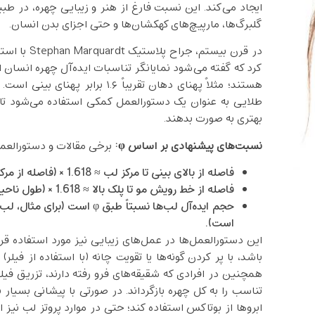
ایجاد می‌کند. این نسبت فارغ از هنر و زیبایی چهره، در طب
گلبرگ‌ها، مارپیچ‌های کهکشان‌ها و حتی اجزای بدن انسان.
در قرن بیست
کرد که گفته می‌شود نمایانگر تناسبات ایده‌آل چهره انسان
هستند؛ مثلاً پهنای دهان تقریباً ۶
طلایی به عنوان یک دستورالعمل کمکی استفاده می‌شود تا
بهتری به صورت بدهند.
نسبت‌های پیشنهادی بر اساس
φ
:
برخی مقالات و دستورالعمل‌
فاصله از بالای بینی تا مرکز لب ≈ 1.618 × (فاصله از مرکز لب تا چانه)
فاصله از خط رویش مو تا پلک بالا ≈ 1.618 × (طول ناحیه بالای ابرو تا پایین پلک)
است).
این دستورالعمل‌ها در عمل‌های زیبایی نیز مورد استفاده قرار
باشد، با پر کردن گونه‌ها یا تقویت چانه (با استفاده از فی
همچنین در افرادی که شقیقه‌های فرو رفته دارند، تزریق فیلر
تناسب را به کل چهره بازگرداند. در صورتی با پیشانی بسیار 
ابروها از بوتاکس استفاده کند؛ حتی در موارد پروتز لب نی