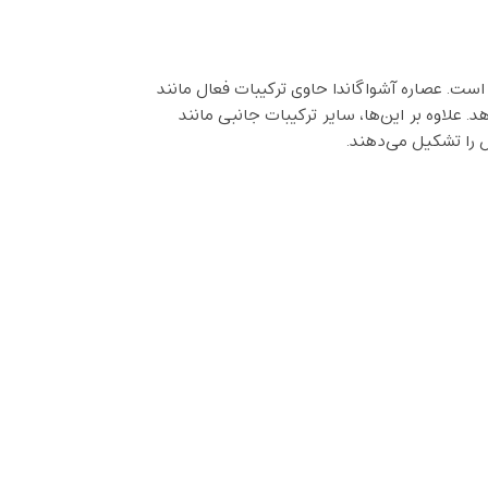
بات اصلی و مؤثر این مکمل شامل عصاره ریشه‌ گیاه آشواگاندا (Withania somnifera) و عصاره‌ فلفل سیاه (Piper nigrum) است. عصاره آشواگاندا حاوی ترکیبات فعال مانند
. علاوه بر این‌ها، سایر ترکیبات جانبی مانند
را تشکیل می‌دهند.