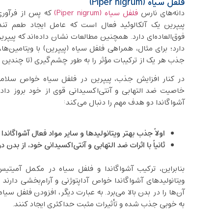
فلفل سیاه (Piper nigrum)
دانه‌های نارس
فلفل سیاه (Piper nigrum)
که پس از فرآوری 
پیپرین یک آلکالوئید فعال است که عامل ایجاد طعم تن
فوق‌العاده‌ای دارد. همچنین مطالعات نشان داده‌اند که پیپ
دارد؛ برای مثال، همراهی فلفل سیاه (پیپرین) با ویتامین‌ها
جذب هر یک از ترکیبات مؤثر را به ‌طور چشم‌گیری (تا چندین ب
در کنار افزایش جذب، پیپرین در فلفل سیاه خواص سلامتی
خاصیت ضد التهابی و آنتی‌اکسیدانی قوی از خود بروز داد
آشواگاندا دو هدف مهم را دنبال می‌کند:
اولاً جذب بهتر ویتانولیدها و سایر مواد فعال آشواگاندا
ثانیاً با اثرات ضد التهابی و آنتی‌اکسیدانی خود، از بد
بنابراین، ترکیب آشواگاندا و فلفل سیاه در مکمل آمیتیس 
ویتانولیدهای آشواگاندا خواص آداپتوژنی و آرام‌بخشی دارند
آن‌ها را در بدن بالا می‌برد. به عبارت دیگر، افزودن فلفل سی
به ‌خوبی جذب شده و تأثیرات مثبت‌ حداکثری ایجاد کنند.