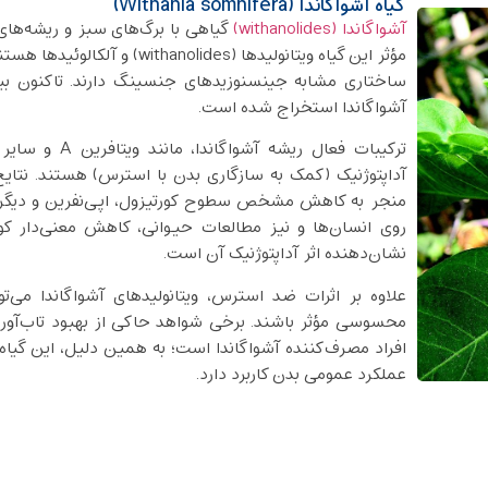
گیاه آشواگاندا (Withania somnifera)
آشواگاندا (withanolides)
گیاهی با برگ‌های سبز و ریشه‌های
آشواگاندا استخراج شده است.
ترکیبات فعال ر
آداپتوژنیک (کمک به سازگاری بدن با استرس) هستند. نتا
منجر به کاهش مشخص سطوح کورتیزول، اپی‌نفرین و دیگر ن
روی انسان‌ها و نیز مطالعات حیوانی، کاهش معنی‌دار ک
نشان‌دهنده اثر آداپتوژنیک آن است.
علاوه بر اثرات ضد استرس، ویتانولیدهای آشواگاندا می‌
محسوسی مؤثر باشند. برخی شواهد حاکی از بهبود تاب‌آور
افراد مصرف‌کننده آشواگاندا است؛ به ‌همین دلیل، این گیاه
عملکرد عمومی بدن کاربرد دارد.