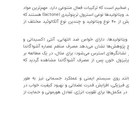
 ضخیم است که ترکیبات فعال متنوعی دارد. مهم‌ترین مواد
مؤثر این گیاه ویتانولیدها (withanolides) و آلکالوئیدها هستند. ویتانولیدها نوعی استرول ترپنوئیدی (lactone) هستند که
ساختاری مشابه جینسنوزیدهای جنسینگ دارند. تاکنون بیش از ۴۰ نوع ویتانولید و چندین نوع آلکالوئید مختلف از
یشه آشواگاندا، مانند ویتافرین A و سایر ویتانولیدها، دارای خواص ضد التهابی، آنتی اکسیدانی و
یج پژوهش‌ها نشان می‌دهد مصرف منظم عصاره آشواگاندا
شانگرهای استرس می‌شود؛ برای مثال، در یک مطالعه بر
ورتیزول خون پس از مصرف آشواگاندا مشاهده گردید که
توانند روی سیستم ایمنی و عملکرد جسمانی نیز به طور
ی فیزیکی، افزایش قدرت عضلانی و بهبود کیفیت خواب در
 در مکمل‌ها برای تقویت انرژی، تعادل هورمونی و حمایت از