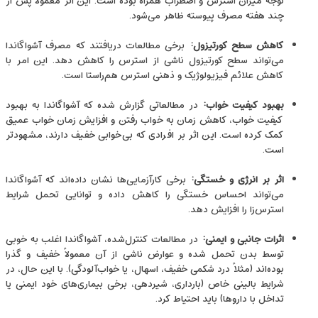
‌توجه میزان استرس و اضطراب همراه بوده است. این اثر معمولاً پس از
چند هفته مصرف پیوسته ظاهر می‌شود.
کاهش سطح کورتیزول
:
برخی مطالعات دریافتند که مصرف آشواگاندا
می‌تواند سطح کورتیزول ناشی از استرس را کاهش دهد. این امر با
کاهش علائم فیزیولوژیک و ذهنی استرس هم‌راستا است.
بهبود کیفیت خواب
:
در مطالعاتی گزارش شده که آشواگاندا به بهبود
کیفیت خواب، کاهش زمان به خواب رفتن و افزایش زمان خواب عمیق
کمک کرده است. این اثر بر افرادی که بی‌خوابی خفیف دارند، مشهودتر
است.
اثر بر انرژی و خستگی
:
برخی کارآزمایی‌ها نشان داده‌اند که آشواگاندا
می‌تواند احساس خستگی را کاهش داده و توانایی تحمل شرایط
استرس‌زا را افزایش دهد.
اثرات جانبی و ایمنی
:
در مطالعات کنترل‌شده، آشواگاندا اغلب به ‌خوبی
توسط بدن تحمل شده و عوارض ناشی از آن معمولاً خفیف و گذرا
بوده‌اند (مثلاً درد شکمی خفیف، اسهال، یا خواب‌آلودگی). با این حال، در
شرایط بالینی خاص (بارداری، شیردهی، برخی بیماری‌های خود ایمنی یا
تداخل با داروها) باید احتیاط کرد.