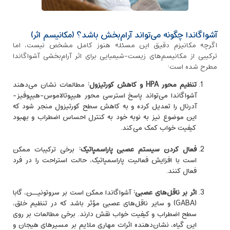
آشواگاندا چگونه می‌تواند آرام‌بخش باشد؟ (مکانیسم اثر)
اگرچه مکانیزم‌ دقیق این مسئله هنوز کامل مشخص نیست، اما
ترکیبی از مکانیسم‌های زیست-‌شیمیایی برای اثر آرام‌بخشی آشواگاندا
مطرح شده است:
تنظیم محور
HPA
و کاهش کورتیزول
:
مطالعات نشان می‌دهند
آشواگاندا می‌تواند پاسخ استرسی محور هیپوتالاموس-هیپوفیز-
آدرنال را تعدیل کرده و به کاهش سطح کورتیزول منجر شود که
این موضوع نیز به نوبه خود به کنترل احساس اضطراب و بهبود
کیفیت خواب کمک می‌کند.
فعال کردن سیستم عصبی پاراسمپاتیک
:
برخی ترکیبات ممکن
است با افزایش فعالیت پاراسمپاتیک، حالت استراحت را در فرد
فعال کنند.
اثر بر ناقل‌های عصبی
:
آشواگاندا ممکن است بر سروتونیــن، گابا
(GABA) و سایر ناقل‌های عصبی مؤثر باشد که در تنظیم خلق،
سطح اضطراب و کیفیت خواب نقش دارند. برخی مطالعات بر روی
این گیاه، نشان‌دهنده اثرات مهاری ملایم بر مسیرهای هیجان و