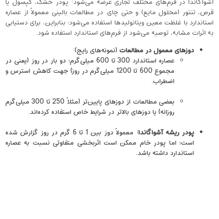
آشواگاندا در فرم‌های مختلف تجاری عرضه می‌شود: پودر خشک، کپسول یا
قرص، تنتور (محلول مایع) و حتی چای. در مطالعات بالینی معمولاً از عصاره
استاندارد با غلظت معین ویتانولیدها استفاده می‌شود؛ بنابراین، برای دستیابی
به اثرات مشابه، توصیه می‌شود از فرم‌های استاندارد استفاده شود.
دوزهای معمول در مطالعات
(نمونه‌های رایج):
عصاره استاندارد 300 تا 600 میلی‌گرم؛ دو بار در روز (یعنی در
مجموع 600 تا 1200 میلی‌گرم در روز) جهت کاهش استرس و
اضطراب.
بعضی مطالعات از دوزهای پایین‌تر (مثلاً 250 تا 300 میلی‌گرم
روزانه) یا دوزهای بالاتر در شرایط خاص استفاده کرده‌اند.
پودر ریشه آشواگاندا
:
معمولاً دوز بین 1 تا 6 گرم در روز گزارش شده
است؛ اما پودر خام ممکن است اثربخشی متفاوتی نسبت به عصاره
استاندارد داشته باشد.