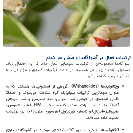
ترکیبات فعال در آشواگاندا و نقش هر کدام
آشواگاندا مجموعه‌ای از ترکیبات شیمیایی فعال دارد که به احتمال زیاد،
مسئول اثرات دارویی آن هستند. در ادامه، ترکیبات کلیدی و مؤثر آن را با
یکدیگر بررسی خواهیم کرد.
ویتانولیدها
(Withanolides)
:
گروهی از استروئیدها هستند که به
‌عنوان مهم‌ترین ترکیبات بیولوژیک گیاه شناخته می‌شوند و احتمالاً
نقش عمده‌ای در خواص ضد التهابی، ضد استرسی و ضد سرطانی
آشواگاندا دارند. اثرات تعدیل‌کننده محور HPA (هیپوتالاموس-
هیپوفیز-آدرنال) و کاهش کورتیزول (هورمون استرس) به این ترکیبات
نسبت داده شده‌اند.
آلکالوئیدها
:
برخی از این آلکالوئیدهای موجود در آشواگاندا دارای