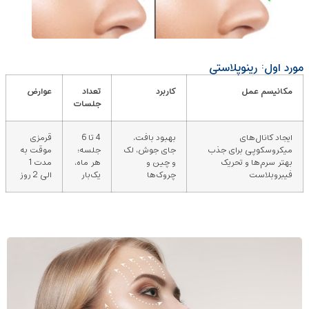
مورد اول: رینوپلاستی
مکانیسم عمل
کاربرد
تعداد
عوارض
جلسات
ایجاد کانال‌های
بهبود بافت،
4 تا 6
قرمزی
میکروسکوپی برای جذب
جای جوش، لک
جلسه؛
موقت به
بهتر سرم‌ها و تحریک
و چین‌ و
هر ماه،
مدت 1
فیبروبلاست
چروک‌ها
یک‌بار
الی 2 روز