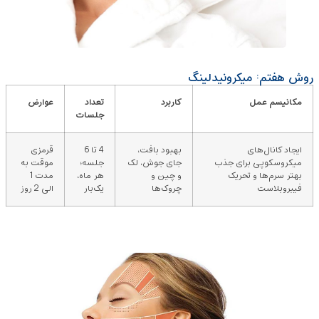
روش هفتم: میکرونیدلینگ
مکانیسم عمل
کاربرد
تعداد
عوارض
جلسات
ایجاد کانال‌های
بهبود بافت،
4 تا 6
قرمزی
میکروسکوپی برای جذب
جای جوش، لک
جلسه؛
موقت به
بهتر سرم‌ها و تحریک
و چین‌ و
هر ماه،
مدت 1
فیبروبلاست
چروک‌ها
یک‌بار
الی 2 روز