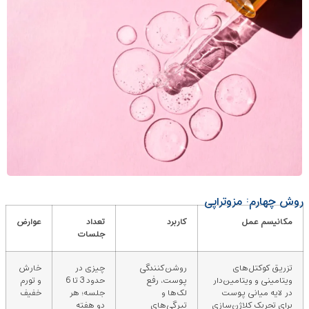
روش چهارم: مزوتراپی
مکانیسم عمل
کاربرد
تعداد
عوارض
جلسات
تزریق کوکتل‌های
روشن‌کنندگی
چیزی در
خارش
ویتامینی و ویتامین‌دار
پوست، رفع
حدود 3 تا 6
و تورم
در لایه میانی پوست
لک‌ها و
جلسه؛ هر
خفیف
برای تحریک کلاژن‌سازی
تیرگی‌های
دو هفته