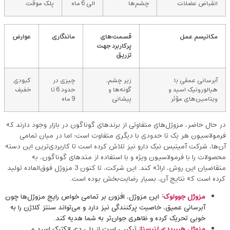
انقباض عضلات
چشم‌ها
الی 6 ماه
پلک موقت
مکانیسم عمل
قسمت‌های
ماندگاری
عوارض
پرکاربرد جهت
تزریق
آبرسانی عمقی با
زیر چشم،
چیزی در
کبودی
هیالورونیک اسید و
گونه‌ها و
حدود 6 تا
خفیف
ویتامین‌های مؤثر
پیشانی
9 ماه
در حال حاضر، مزوژل‌های متفاوتی از برندهای گوناگون در بازار وجود دارند که
فرمولاسیون هر یک تا حدودی با دیگری متفاوت است؛ اما در میان تمامی
آن‌ها، شرکت آمیتیس نیک دارو نیز تلاش کرده است تا کاربردی‌ترین این دسته
محصولات را با فرمولاسیون ویژه و با استفاده از متدهای گوناگون، به
متقاضیان این روش، ارائه کند. این شرکت، تا کنون 3 مزوژل فوق‌العاده تولید
کرده است که نتایج آن، بسیار رضایت‌بخش بوده است.
مزوژل جوولوک
:
این مزوژل، افزون بر تمامی خواص رایج مزوژل‌ها چون
آبرسانی عمیق، خاصیت پرکنندگی نیز دارد و می‌تواند سنتز کلاژن را به
خوبی تحریک کرده و ظاهری جوان‌تر به شما هدیه کند.
مزوژل هیبریدی لنیسنا
:
ترکیبی است از پلی‌ دی لاکتیک اسید و