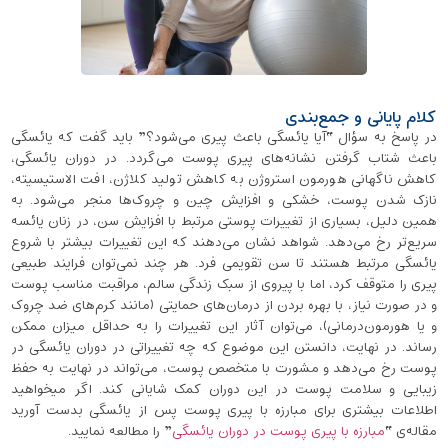
کلام پایانی و جمع‌بندی
در پاسخ به سؤال “آیا یائسگی باعث پیری می‌شود؟” باید گفت که یائسگی
باعث شتاب گرفتن نشانه‌های پیری پوست می‌گردد. در دوران یائسگی،
کاهش ناگهانی هورمون استروژن به کاهش تولید کلاژن، افت الاستیسیته،
نازک شدن پوست، خشکی و افزایش چین ‌و چروک‌ها منجر می‌شود. به
همین دلیل، بسیاری از تغییرات پوستی مرتبط با افزایش سن، در زنان یائسه
سریع‌تر رخ می‌دهد. شواهد نشان می‌دهند که این تغییرات بیشتر با شروع
یائسگی مرتبط هستند تا سن تقویمی فرد. هر چند نمی‌توان فرایند طبیعی
پیری را متوقف کرد، اما با پیروی از سبک زندگی سالم، مراقبت مناسب پوست
و در صورت نیاز، با بهره بردن از درمان‌های حمایتی (مانند کرم‌های ضد چروک
و یا هورمون‌درمانی)، می‌توان آثار این تغییرات را به حداقل میزان ممکن
رساند. در نهایت، دانستن این موضوع که چه تغییراتی در دوران یائسگی در
پوست رخ می‌دهد و مشورت با متخصص پوست، می‌تواند در نهایت به حفظ
زیبایی و سلامت پوست در این دوران کمک شایانی کند. اگر میخواهید
اطلاعات بیشتری برای مبارزه با پیری پوست پس از یائسگی بدست آورید
مقاله‌ی “
مبارزه با پیری پوست در دوران یائسگی
” را مطالعه نمایید.