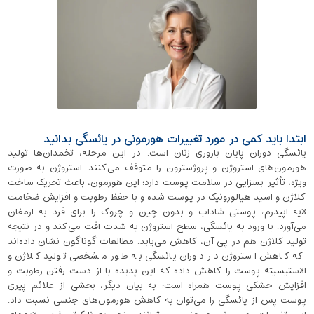
ابتدا باید کمی در مورد تغییرات هورمونی در یائسگی بدانید
یائسگی دوران پایان باروری زنان است. در این مرحله، تخمدان‌ها تولید
هورمون‌های استروژن و پروژسترون را متوقف می‌کنند. استروژن به‌ صورت
ویژه، تأثیر بسزایی در سلامت پوست دارد؛ این هورمون، باعث تحریک ساخت
کلاژن و اسید هیالورونیک در پوست شده و با حفظ رطوبت و افزایش ضخامت
لایه ‌اپیدرم، پوستی شاداب و بدون چین‌ و چروک را برای فرد به ارمغان
می‌آورد. با ورود به یائسگی، سطح استروژن به شدت افت می‌کند و در نتیجه
تولید کلاژن هم در پی آن، کاهش می‌یابد. مطالعات گوناگون نشان داده‌اند
که کاهش استروژن در دوران یائسگی به‌ طور مشخصی تولید کلاژن و
الاستیسیته پوست را کاهش داده که این پدیده با از دست رفتن رطوبت و
افزایش خشکی پوست همراه است؛ به بیان دیگر، بخشی از علائم پیری
پوست پس از یائسگی را می‌توان به کاهش هورمون‌های جنسی نسبت داد.