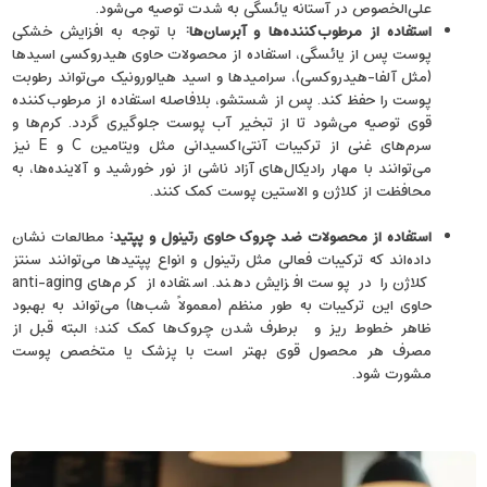
علی‌الخصوص در آستانه یائسگی به شدت توصیه می‌شود.
استفاده از مرطوب‌کننده‌ها و آبرسان‌ها
:
با توجه به افزایش خشکی
پوست پس از یائسگی، استفاده از محصولات حاوی هیدروکسی‌ اسیدها
(مثل آلفا-هیدروکسی)، سرامیدها و اسید هیالورونیک می‌تواند رطوبت
پوست را حفظ کند. پس از شستشو، بلافاصله استفاده از مرطوب‌کننده
قوی توصیه می‌شود تا از تبخیر آب پوست جلوگیری گردد. کرم‌ها و
سرم‌های غنی از ترکیبات آنتی‌اکسیدانی مثل ویتامین C و E نیز
می‌توانند با مهار رادیکال‌های آزاد ناشی از نور خورشید و آلاینده‌ها، به
محافظت از کلاژن و الاستین پوست کمک کنند.
استفاده از محصولات ضد چروک حاوی رتینول و پپتید
:
مطالعات نشان
داده‌اند که ترکیبات فعالی مثل رتینول و انواع پپتیدها می‌توانند سنتز
کلاژن را در پوست افزایش دهند. استفاده از کرم‌های anti-aging
حاوی این ترکیبات به ‌طور منظم (معمولاً شب‌ها) می‌تواند به بهبود
ظاهر خطوط ریز و برطرف شدن چروک‌ها کمک کند؛ البته قبل از
مصرف هر محصول قوی بهتر است با پزشک یا متخصص پوست
مشورت شود.