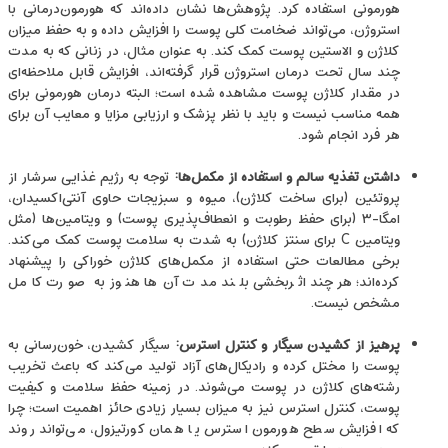
هورمونی استفاده کرد. پژوهش‌ها نشان داده‌اند که هورمون‌درمانی با
استروژن‌، می‌تواند ضخامت کلی پوست را افزایش داده و به حفظ میزان
کلاژن و الاستین پوست کمک کند. به عنوان مثال، در زنانی که به مدت
چند سال تحت درمان استروژن قرار گرفته‌اند، افزایش قابل ‌ملاحظه‌ای
در مقدار کلاژن پوست مشاهده شده است؛ البته درمان هورمونی برای
همه مناسب نیست و باید با نظر پزشک و ارزیابی مزایا و معایب آن برای
هر فرد انجام شود.
داشتن تغذیه سالم و استفاده از مکمل‌ها
:
توجه به رژیم غذایی سرشار از
پروتئین (برای ساخت کلاژن)، میوه و سبزیجات حاوی آنتی‌اکسیدان،
امگا-۳ (برای حفظ رطوبت و انعطاف‌پذیری پوست) و ویتامین‌ها (مثل
ویتامین C برای سنتز کلاژن) به شدت به سلامت پوست کمک می‌کند.
برخی مطالعات حتی استفاده از مکمل‌های کلاژن خوراکی را پیشنهاد
کرده‌اند؛ هرچند اثربخشی بلند مدت آن‌ها هنوز به صورت کامل
مشخص نیست.
پرهیز از کشیدن سیگار و کنترل استرس
:
سیگار کشیدن، خون‌رسانی به
پوست را مختل کرده و رادیکال‌های آزاد تولید می‌کند که باعث تخریب
رشته‌های کلاژن در پوست می‌شوند. در زمینه حفظ سلامت و کیفیت
پوست، کنترل استرس نیز به میزان بسیار زیادی حائز اهمیت است؛ چرا
که افزایش سطح هورمون‌ استرس یا همان کورتیزول، می‌تواند روند