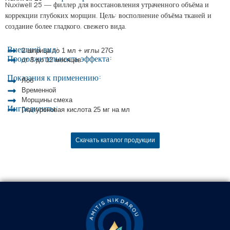
Nuxiwell 25 — филлер для восстановления утраченного объёма и
коррекции глубоких морщин. Цель: восполнение объёма тканей и
создание более гладкого, свежего вида.
Внешний вид:
2 шприца по 1 мл + иглы 27G
Продолжительность эффекта:
от 8 до 12 месяцев
Показания к применению:
Лоб
Временной
Морщины смеха
Ингредиенты:
Гиалуроновая кислота 25 мг на мл
Скачать каталог продукции