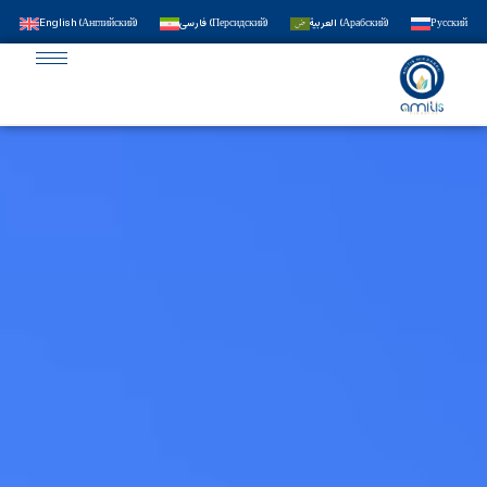
English
(
Английский
)
فارسی
(
Персидский
)
العربية
(
Арабский
)
Русский