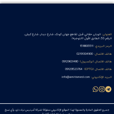
العنوان:
اتوبان حقاني قبل تقاطع جهان کودک، شارع دیدار، شارع كيش،
الرقم 53، الطابق الأول (التوجيه).
الرمز البريدي:
1518835511
هاتف الاتصال:
02191304900
هاتف الاتصال (نوکسيول):
09129631480
هاتف الاتصال (EPTQ):
09129523764
البريد الإلكتروني:
info@amitismed.com
جميع الحقوق المادية والمعنوية لهذا الموقع الإلكتروني مملوكة لشركة أميتيس نيك دارو، وأي نسخ