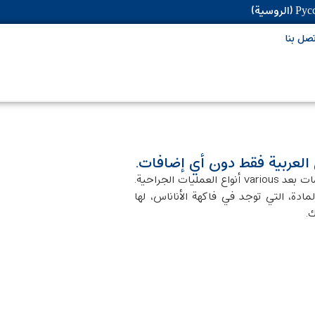
Рус
(
الروسية
)
تصل بنا
 العربية فقط دون أي إضافات.
مكمل بيناهيل مُصمم لتسريع عملية التئام الجروح والكدمات بعد various أنواع العمليات الجراحية.
دة، التي توجد في فاكهة الأناناس، لها
.