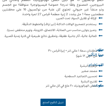
حشو نوکسیول 16 هو جيل حمض الهيالورونيك المعقم والخالي من
البيروجين، المصنوع وفقًا لدرجة حموضة فيسيولوجية متوافقة مع الجسم
وذو منشأ غير حيواني. تحتوي كل علبة من نوکسیول 16 على محقنتين
معقمتين سعة 1 مل وعدد 2 إبرة معقمة قياس 27 لمرة واحدة.
لإزالة أو تقليل السواد تحت العين.
يستخدم لتصحيح الهالات الداكنة (تير تراف) والخطوط الدقيقة.
يتميز بتوازن مناسب من الصلابة، الالتصاق، اللزوجة، وتورم منخفض نسبيًا.
فعالية عالية، آثار جانبية طفيفة، وتحقيق نتائج طبيعية في فترة زمنية قصيرة.
مظهر:
محقنتان سعة ۱ مللي لتر + إبرة قياس 30
مدة التأثير:
من 8 إلى 12 شهرًا
الاستخدام:
ترطيب البشرة
مصعد صغير
تحسين التجاعيد السطحية
تفتيح البشرة
مكونات:
حمض الهيالورونيك ۲۰ ملغ في كل مللي لتر
تنزيل كتالوج المنتج