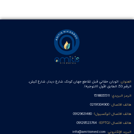
العنوان:
اتوبان حقاني قبل تقاطع جهان کودک، شارع دیدار، شارع كيش،
الرقم 53، الطابق الأول (التوجيه).
الرمز البريدي:
1518835511
هاتف الاتصال:
02191304900
هاتف الاتصال (نوکسيول):
09129631480
هاتف الاتصال (EPTQ):
09129523764
البريد الإلكتروني:
info@amitismed.com