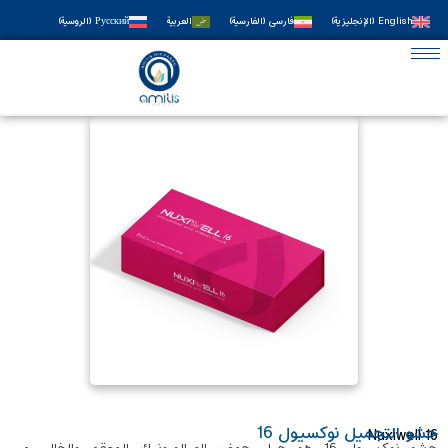
English
(
الإنجليزية
)
فارسی
(
الفارسية
)
العربية
Русский
(
الروسية
)
حشو التجميل نوکسیول 16
Nuxiwell 16