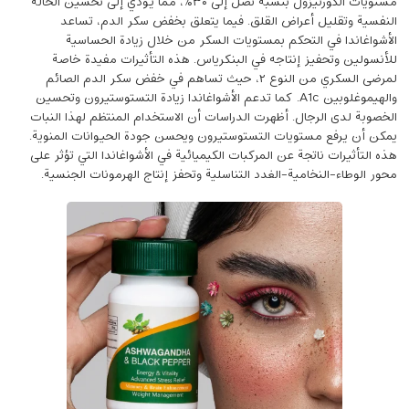
مستويات الكورتيزول بنسبة تصل إلى ٣۰٪، مما يؤدي إلى تحسين الحالة
النفسية وتقليل أعراض القلق. فيما يتعلق بخفض سكر الدم، تساعد
الأشواغاندا في التحكم بمستويات السكر من خلال زيادة الحساسية
للأنسولين وتحفيز إنتاجه في البنكرياس. هذه التأثيرات مفيدة خاصة
لمرضى السكري من النوع ۲، حيث تساهم في خفض سكر الدم الصائم
والهيموغلوبين A1c. كما تدعم الأشواغاندا زيادة التستوستيرون وتحسين
الخصوبة لدى الرجال. أظهرت الدراسات أن الاستخدام المنتظم لهذا النبات
يمكن أن يرفع مستويات التستوستيرون ويحسن جودة الحيوانات المنوية.
هذه التأثيرات ناتجة عن المركبات الكيميائية في الأشواغاندا التي تؤثر على
محور الوطاء-النخامية-الغدد التناسلية وتحفز إنتاج الهرمونات الجنسية.