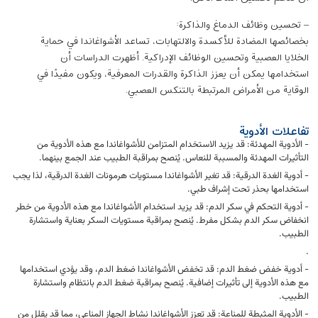
– تحسين وظائف الدماغ والذاكرة:
بخصائصها المضادة للأكسدة والالتهابات، تساعد الأشواغاندا في حماية
الخلايا العصبية وتحسين الوظائف الإدراكية. أظهرت الدراسات أن
استخدامها يمكن أن يعزز الذاكرة والقدرات المعرفية، ويكون مفيدًا في
الوقاية من الأمراض المرتبطة بالتنكس العصبي.
تفاعلات الأدوية
- الأدوية المهدئة: قد يزيد الاستخدام المتزامن للأشواغاندا مع هذه الأدوية من
التأثيرات المهدئة والمسببة للنعاس. يُنصح بمراقبة الطبيب عند الجمع بينهما.
- أدوية الغدة الدرقية: قد تغير الأشواغاندا مستويات هرمونات الغدة الدرقية، لذا يجب
استخدامها بحذر تحت إشراف طبي.
- أدوية التحكم في سكر الدم: قد يزيد استخدام الأشواغاندا مع هذه الأدوية من خطر
انخفاض سكر الدم بشكل مفرط. يُنصح بمراقبة مستويات السكر بعناية واستشارة
الطبيب.
.
- أدوية خفض ضغط الدم: قد تخفض الأشواغاندا ضغط الدم، وقد يؤدي استخدامها
مع هذه الأدوية إلى تأثيرات إضافية. يُنصح بمراقبة ضغط الدم بانتظام واستشارة
الطبيب.
- الأدوية المثبطة للمناعة: قد تعزز الأشواغاندا نشاط الجهاز المناعي، مما قد يقلل من