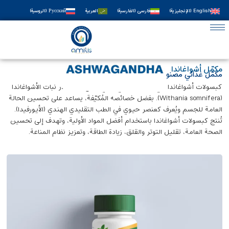
English
(
الإنجليزية
)
فارسی
(
الفارسية
)
العربية
Русский
(
الروسية
)
مكمّل أشواغاندا
مكمّل غذائي مصنوع من جذر نبات الأشواغاندا
كبسولات أشواغاندا هي مكمّل غذائي نباتي يُصنع من جذر نبات الأشواغاندا
(Withania somnifera). بفضل خصائصه المُكيّفة، يساعد على تحسين الحالة
العامة للجسم ويُعرف كعنصر حيوي في الطب التقليدي الهندي (الأيورفيدا).
تُنتج كبسولات أشواغاندا باستخدام أفضل المواد الأولية، وتهدف إلى تحسين
الصحة العامة، تقليل التوتر والقلق، زيادة الطاقة، وتعزيز نظام المناعة.