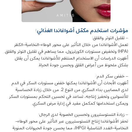
مؤشرات استخدم مكمّل أشواغاندا الغذائي:
– تقليل التوتر والقلق:
تعمل الأشواغاندا من خلال التأثير على محور الوطاء-النخامية-الكظر
(HPA) وتخفيض مستويات الكورتيزول، مما يساهم في تقليل التوتر والقلق.
أظهرت الدراسات أن الاستخدام المنتظم للأشواغاندا يمكن أن يقلل
بشكل ملحوظ من أعراض القلق ويحسن جودة الحياة.
– خفض سكر الدم:
أظهرت الأبحاث أن الأشواغاندا يمكنها خفض مستويات السكر في الدم
لدى المصابين بداء السكري من النوع 2. من خلال زيادة الحساسية
للأنسولين وتحفيز إنتاجه، تساعد في تحسين التحكم بمستويات السكر
ويمكن استخدامها كمكمل مفيد في إدارة مرض السكري.
– زيادة التستوستيرون وتحسين الخصوبة لدى الرجال:
تحفز الأشواغاندا إنتاج التستوستيرون عبر التأثير على محور الوطاء-
النخامية-الغدد التناسلية (HPG)، مما يحسن جودة الحيوانات المنوية