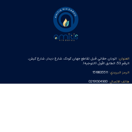
العنوان:
اتوبان حقاني قبل تقاطع جهان کودک، شارع دیدار، شارع كيش،
الرقم 53، الطابق الأول (التوجيه).
الرمز البريدي:
1518835511
هاتف الاتصال:
02191304900
هاتف الاتصال (نوکسيول):
09129631480
هاتف الاتصال (EPTQ):
09129523764
البريد الإلكتروني:
info@amitismed.com